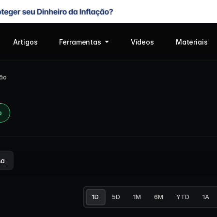
Artigos
Ferramentas
Vídeos
Materiais
ção
o
sa
1D
5D
1M
6M
YTD
1A