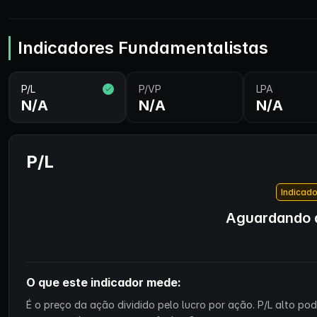
Indicadores Fundamentalistas
P/L
P/VP
LPA
N/A
N/A
N/A
P/L
Indicado
Aguardando d
O que este indicador mede:
É o preço da ação dividido pelo lucro por ação. P/L alto p