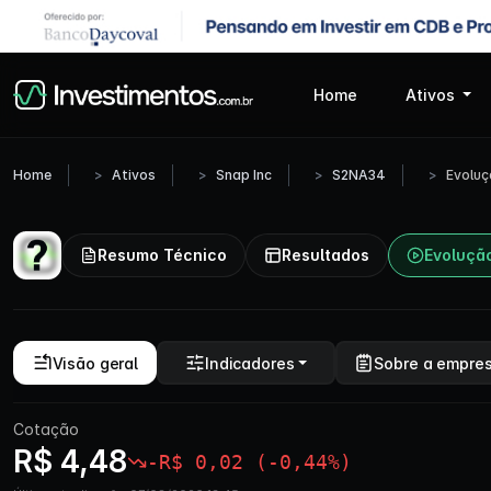
Home
Ativos
Home
Ativos
Snap Inc
S2NA34
Evolu
Resumo Técnico
Resultados
Evoluçã
Visão geral
Indicadores
Sobre a empre
Cotação
R$ 4,48
-R$ 0,02 (-0,44%)