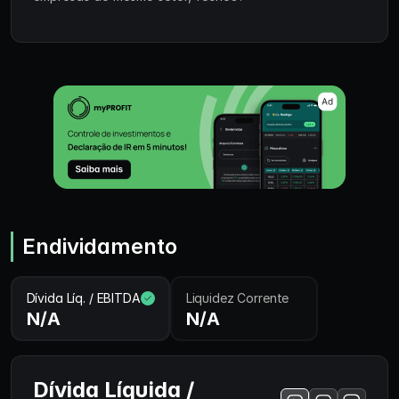
Endividamento
Dívida Líq. / EBITDA
Liquidez Corrente
N/A
N/A
Dívida Líquida /