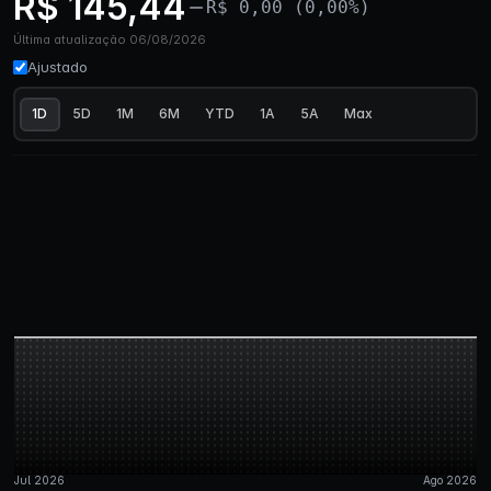
R$ 145,44
R$ 0,00 (0,00%)
Última atualização 06/08/2026
Ajustado
1D
5D
1M
6M
YTD
1A
5A
Max