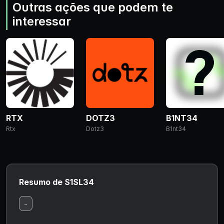
Outras ações que podem te
interessar
RTX
DOTZ3
B1NT34
Rtx
Dotz3
B1nt34
Resumo de S1SL34
-