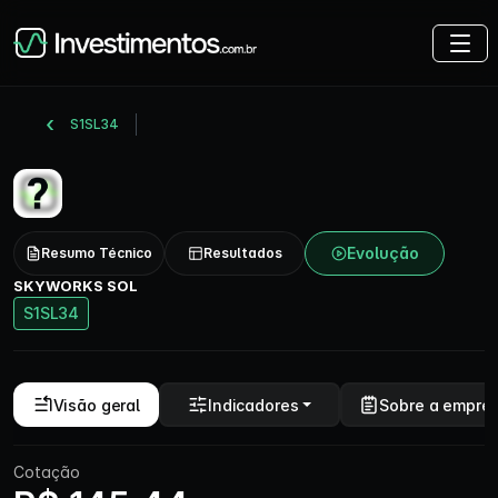
S1SL34
Evolução
Resumo Técnico
Resultados
SKYWORKS SOL
S1SL34
Visão geral
Indicadores
Sobre a empre
Cotação