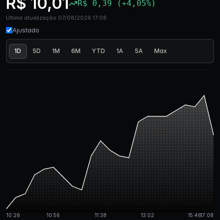
R$ 10,01
R$ 0,39 (+4,05%)
Última atualização 07/08/2026 17:08
Ajustado
1D
5D
1M
6M
YTD
1A
5A
Max