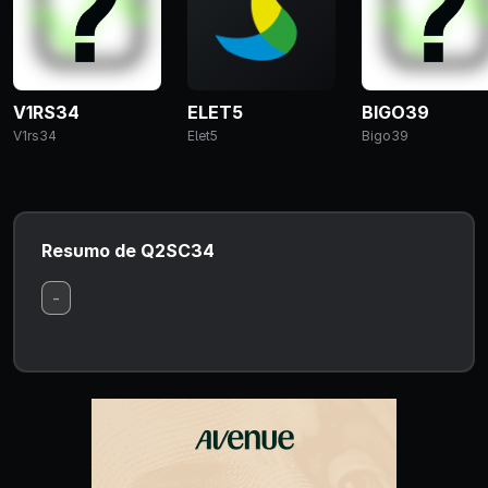
V1RS34
ELET5
BIGO39
V1rs34
Elet5
Bigo39
Resumo de Q2SC34
-