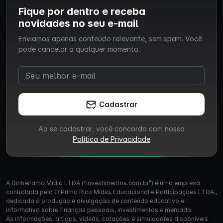
Fique por dentro e receba
novidades no seu e-mail
Enviamos apenas conteúdo relevante, sem spam. Você
pode cancelar a qualquer momento.
Cadastrar
Ao se cadastrar, você concorda com nossa
Política de Privacidade
A Dinheirama Mídia LTDA (“Investimentos.com.br”) é uma empresa
controlada pela O Primo Rico Mídia, Educacional e Participações LTDA.,
dedicada à produção e divulgação de conteúdo educativo e
informativo sobre finanças pessoais, investimentos e mercado.
As informações, artigos, vídeos, cotações e simuladores disponíveis