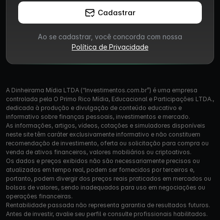
Cadastrar
Ao se cadastrar, você concorda com nossa
Política de Privacidade
A Dinheirama Mídia LTDA (“Investimentos.com.br”) é uma empresa
controlada pela O Primo Rico Mídia, Educacional e Participações LTDA.,
dedicada à produção e divulgação de conteúdo educativo e
informativo sobre finanças pessoais, investimentos e mercado.
As informações, artigos, vídeos, cotações e simuladores disponíveis
neste site têm caráter exclusivamente informativo e não constituem
recomendação de investimento, oferta ou solicitação para compra ou
venda de ativos financeiros, valores mobiliários ou criptoativos.
Os dados e preços exibidos não são necessariamente precisos ou
atualizados em tempo real, podem ser fornecidos por terceiros e,
portanto, podem divergir dos preços reais praticados em mercados ou
bolsas de valores, sendo inadequados para uso em negociações ou
operações financeiras.
Rentabilidade passada não representa garantia de resultados futuros.
Antes de investir, avalie seu perfil e consulte profissionais habilitados.