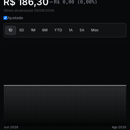
R$ 186,30
R$ 0,00 (0,00%)
Última atualização 05/08/2026
Ajustado
1D
5D
1M
6M
YTD
1A
5A
Max