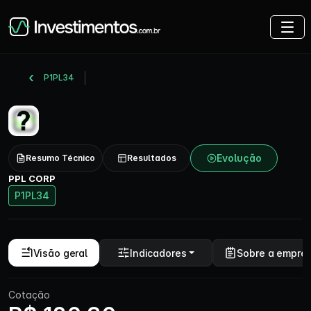
P1PL34
Evolução
Resumo Técnico
Resultados
PPL CORP
P1PL34
Visão geral
Indicadores
Sobre a empre
Cotação