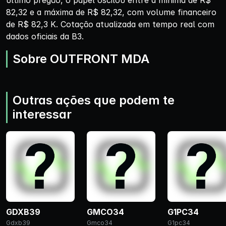
último pregão, o papel oscilou entre a mínima de R$
82,32 e a máxima de R$ 82,32, com volume financeiro
de R$ 82,3 K. Cotação atualizada em tempo real com
dados oficiais da B3.
Sobre OUTFRONT MDA
Outras ações que podem te
interessar
GDXB39
GMCO34
G1PC34
Gdxb39
Gmco34
G1pc34