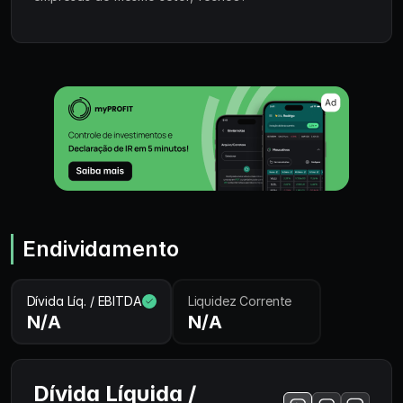
Endividamento
Dívida Líq. / EBITDA
Liquidez Corrente
N/A
N/A
Dívida Líquida /