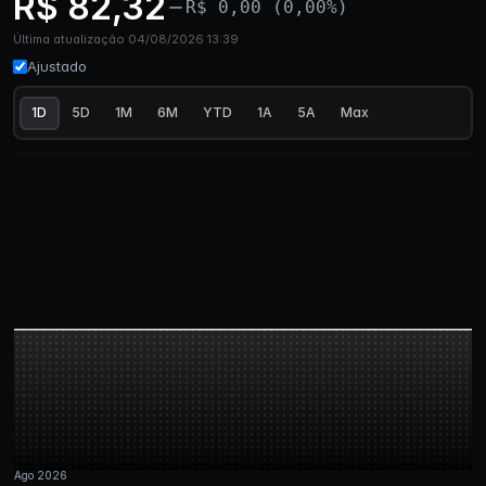
R$ 82,32
R$ 0,00 (0,00%)
Última atualização 04/08/2026 13:39
Ajustado
1D
5D
1M
6M
YTD
1A
5A
Max