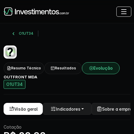
O1UT34
Evolução
Resumo Técnico
Resultados
OUTFRONT MDA
O1UT34
Visão geral
Indicadores
Sobre a empre
Cotação