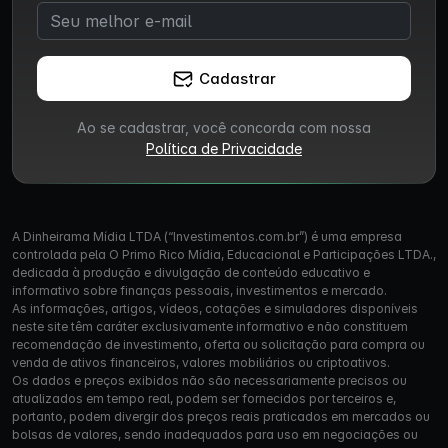
Cadastrar
Ao se cadastrar, você concorda com nossa
Política de Privacidade
A Dinheirama Mídia LTDA (“Investimentos.com.br”) é uma empresa
controlada pela O Primo Rico Mídia, Educacional e Participações LTDA.,
dedicada à produção e divulgação de conteúdo educativo e
informativo sobre finanças pessoais, investimentos e mercado.
As informações, artigos, vídeos, cotações e simuladores disponíveis
neste site têm caráter exclusivamente informativo e não constituem
recomendação de investimento, oferta ou solicitação para compra ou
venda de ativos financeiros, valores mobiliários ou criptoativos.
Os dados e preços exibidos não são necessariamente precisos ou
atualizados em tempo real, podem ser fornecidos por terceiros e,
portanto, podem divergir dos preços reais praticados em mercados ou
bolsas de valores, sendo inadequados para uso em negociações ou