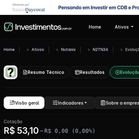
Home
Ativos
Home
Ativos
Nutanix
N2TN34
Evoluç
Resumo Técnico
Resultados
Evoluçã
Visão geral
Indicadores
Sobre a empre
Cotação
R$ 53,10
R$ 0,00 (0,00%)