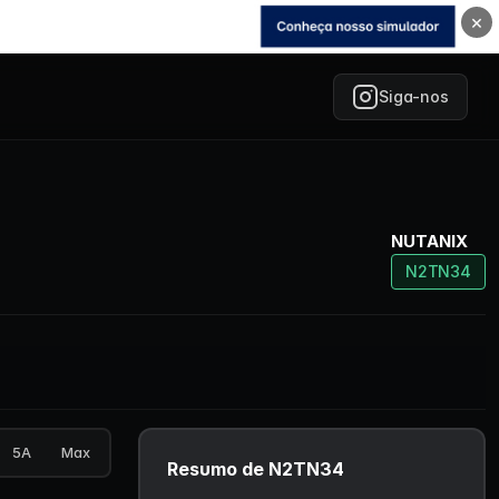
×
Siga-nos
NUTANIX
N2TN34
5A
Max
Resumo de N2TN34