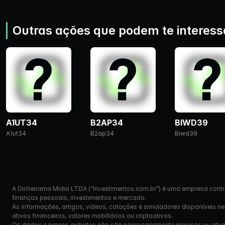
Outras ações que podem te interess
A1UT34
B2AP34
BIWD39
A1ut34
B2ap34
Biwd39
A Dinheirama Mídia LTDA (“Investimentos.com.br”) é uma empresa contr
finanças pessoais, investimentos e mercado.
As informações, artigos, vídeos, cotações e simuladores disponíveis n
ativos financeiros, valores mobiliários ou criptoativos.
Os dados e preços exibidos não são necessariamente precisos ou atual