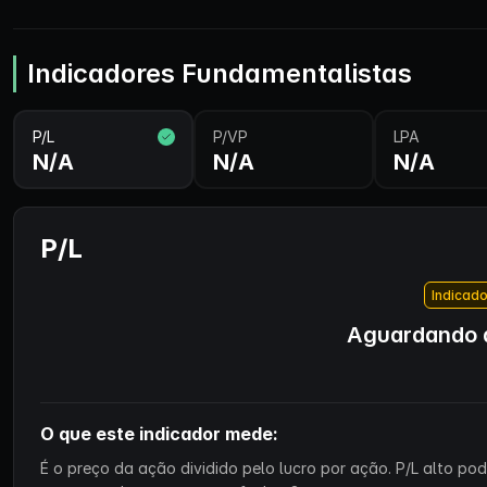
Indicadores Fundamentalistas
P/L
P/VP
LPA
N/A
N/A
N/A
P/L
Indicado
Aguardando d
O que este indicador mede:
É o preço da ação dividido pelo lucro por ação. P/L alto p