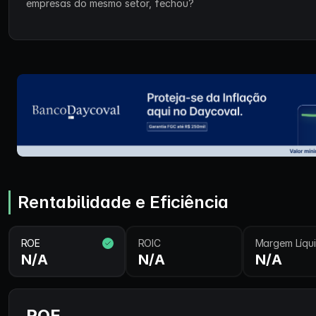
empresas do mesmo setor, fechou?
Rentabilidade e Eficiência
ROE
ROIC
Margem Líqu
N/A
N/A
N/A
ROE