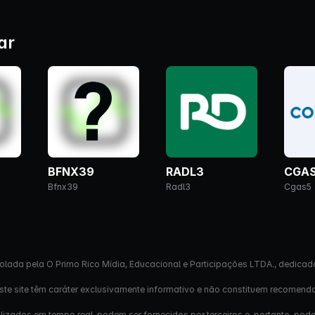
ar
BFNX39
RADL3
CGA
Bfnx39
Radl3
Cgas5
olada pela O Primo Rico Mídia, Educacional e Participações LTDA., dedicad
este site têm caráter exclusivamente informativo e não constituem recomend
izados em tempo real, podem ser fornecidos por terceiros e, portanto, pod