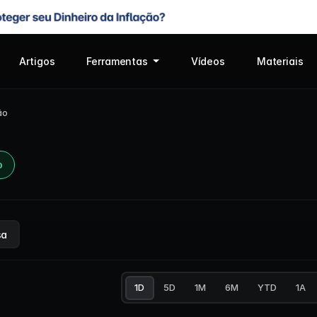
Artigos
Ferramentas
Vídeos
Materiais
ão
o
sa
1D
5D
1M
6M
YTD
1A