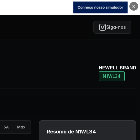
×
Siga-nos
NEWELL BRAND
N1WL34
5A
Max
Resumo de N1WL34