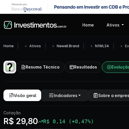
Home
Ativos
Home
Ativos
Newell Brand
N1WL34
Ev
Resumo Técnico
Resultados
Evoluçã
Visão geral
Indicadores
Sobre a empre
Cotação
R$ 29,80
R$ 0,14 (+0,47%)