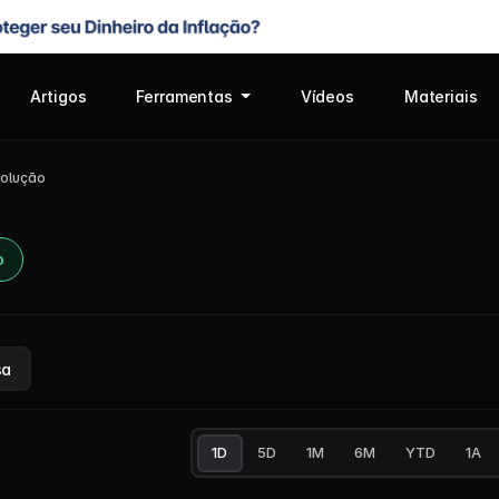
Artigos
Ferramentas
Vídeos
Materiais
olução
o
sa
1D
5D
1M
6M
YTD
1A