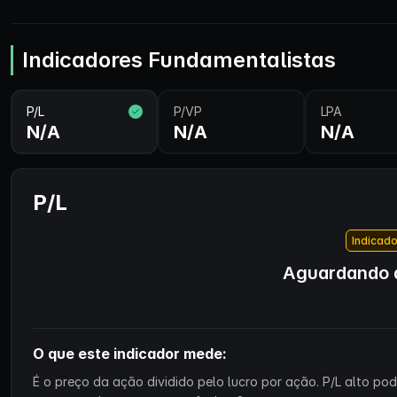
Indicadores Fundamentalistas
P/L
P/VP
LPA
N/A
N/A
N/A
P/L
Indicado
Aguardando d
O que este indicador mede:
É o preço da ação dividido pelo lucro por ação. P/L alto p