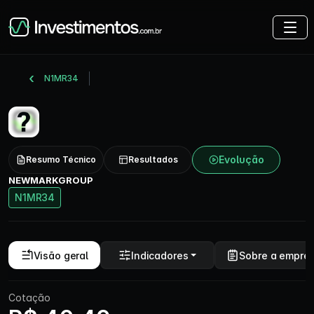
N1MR34
Evolução
Resumo Técnico
Resultados
NEWMARKGROUP
N1MR34
Visão geral
Indicadores
Sobre a empre
Cotação