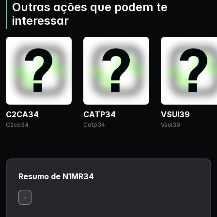
Outras ações que podem te
interessar
C2CA34
CATP34
VSUI39
C2ca34
Catp34
Vsui39
Resumo de N1MR34
-