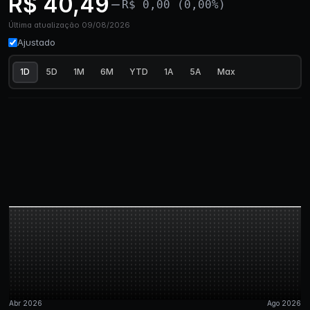
R$ 40,49
R$ 0,00 (0,00%)
Última atualização 09/08/2026
Ajustado
1D
5D
1M
6M
YTD
1A
5A
Max