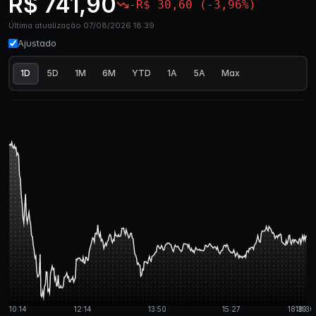
R$ 741,90
-R$ 30,60 (-3,96%)
Última atualização 07/08/2026 18:39
Ajustado
1D
5D
1M
6M
YTD
1A
5A
Max