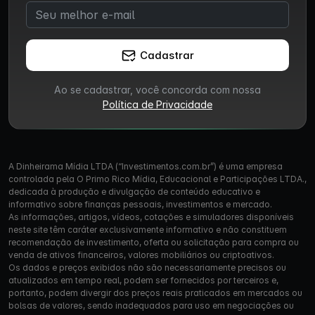
Cadastrar
Ao se cadastrar, você concorda com nossa
Política de Privacidade
A Dinheirama Mídia LTDA (“Investimentos.com.br”) é uma empresa
controlada pela O Primo Rico Mídia, Educacional e Participações LTDA.,
dedicada à produção e divulgação de conteúdo educativo e
informativo sobre finanças pessoais, investimentos e mercado.
As informações, artigos, vídeos, cotações e simuladores disponíveis
neste site têm caráter exclusivamente informativo e não constituem
recomendação de investimento, oferta ou solicitação para compra ou
venda de ativos financeiros, valores mobiliários ou criptoativos.
Os dados e preços exibidos não são necessariamente precisos ou
atualizados em tempo real, podem ser fornecidos por terceiros e,
portanto, podem divergir dos preços reais praticados em mercados ou
bolsas de valores, sendo inadequados para uso em negociações ou