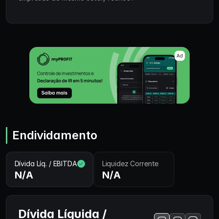
Endividamento
Dívida Líq. / EBITDA
Liquidez Corrente
N/A
N/A
Dívida Líquida /