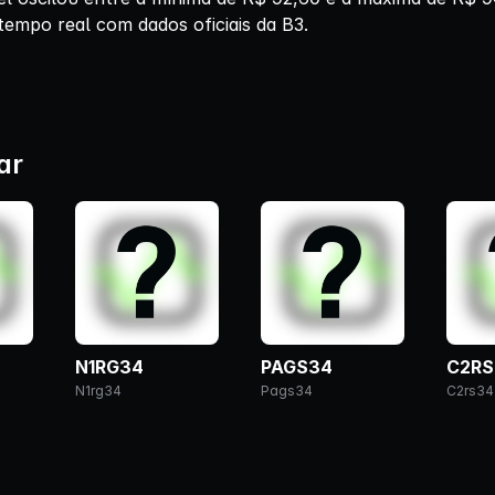
tempo real com dados oficiais da B3.
ar
N1RG34
PAGS34
C2RS
N1rg34
Pags34
C2rs34