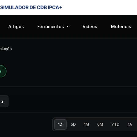
Artigos
Ferramentas
Vídeos
Materiais
olução
o
sa
1D
5D
1M
6M
YTD
1A