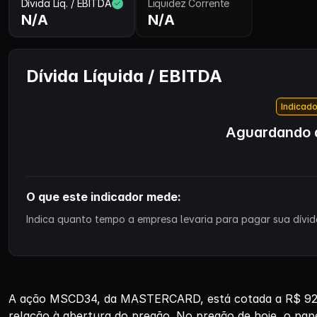
Dívida Líq. / EBITDA
Liquidez Corrente
N/A
N/A
Dívida Líquida / EBITDA
Indicado
Aguardando d
O que este indicador mede:
Indica quanto tempo a empresa levaria para pagar sua dívida
A ação MSCD34, da MASTERCARD, está cotada a R$ 92,7
relação à abertura do pregão. No pregão de hoje, o pap