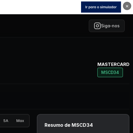
×
Siga-nos
MASTERCARD
MSCD34
5A
Max
Resumo de MSCD34