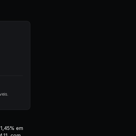
eis.
e 1,45% em
4,11, com