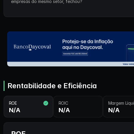
empresas do mesmo setor, fechou?
Rentabilidade e Eficiência
ROE
ROIC
Margem Líqu
N/A
N/A
N/A
ROE