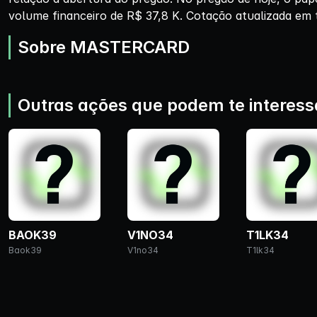
volume financeiro de R$ 37,8 K. Cotação atualizada em 
Sobre MASTERCARD
Outras ações que podem te interess
BAOK39
V1NO34
T1LK34
Baok39
V1no34
T1lk34