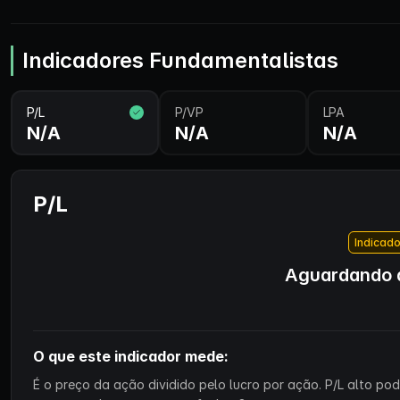
Indicadores Fundamentalistas
P/L
P/VP
LPA
N/A
N/A
N/A
P/L
Indicado
Aguardando d
O que este indicador mede:
É o preço da ação dividido pelo lucro por ação. P/L alto p