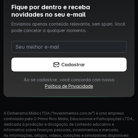
Fique por dentro e receba
novidades no seu e-mail
Enviamos apenas conteúdo relevante, sem spam. Você
pode cancelar a qualquer momento.
Cadastrar
Ao se cadastrar, você concorda com nossa
Política de Privacidade
A Dinheirama Mídia LTDA (“Investimentos.com.br”) é uma empresa
controlada pela O Primo Rico Mídia, Educacional e Participações LTDA.,
dedicada à produção e divulgação de conteúdo educativo e
informativo sobre finanças pessoais, investimentos e mercado.
As informações, artigos, vídeos, cotações e simuladores disponíveis