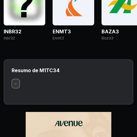
INBR32
ENMT3
BAZA3
Inbr32
Enmt3
Baza3
Resumo de M1TC34
-