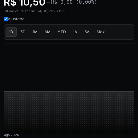
R$ 10,50
R$ 0,00 (0,00%)
Última atualização 04/08/2026 12:35
Ajustado
1D
5D
1M
6M
YTD
1A
5A
Max