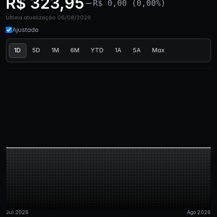
R$ 323,95
R$ 0,00 (0,00%)
Última atualização 06/08/2026
Ajustado
1D
5D
1M
6M
YTD
1A
5A
Max