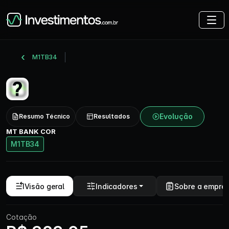
M1TB34
Evolução
Resumo Técnico
Resultados
MT BANK COR
M1TB34
Visão geral
Indicadores
Sobre a empre
Cotação