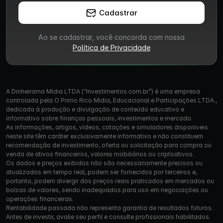
Cadastrar
Ao se cadastrar, você concorda com nossa
Política de Privacidade
A Dinheirama Mídia LTDA (“Investimentos.com.br”) é uma empresa
controlada pela O Primo Rico Mídia, Educacional e Participações LTDA.,
dedicada à produção e divulgação de conteúdo educativo e
informativo sobre finanças pessoais, investimentos e mercado.
As informações, artigos, vídeos, cotações e simuladores disponíveis
neste site têm caráter exclusivamente informativo e não constituem
recomendação de investimento, oferta ou solicitação para compra ou
venda de ativos financeiros, valores mobiliários ou criptoativos.
Os dados e preços exibidos não são necessariamente precisos ou
atualizados em tempo real, podem ser fornecidos por terceiros e,
portanto, podem divergir dos preços reais praticados em mercados ou
bolsas de valores, sendo inadequados para uso em negociações ou
operações financeiras.
Rentabilidade passada não representa garantia de resultados futuros.
Antes de investir, avalie seu perfil e consulte profissionais habilitados.