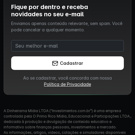
Fique por dentro e receba
novidades no seu e-mail
Enviamos apenas conteúdo relevante, sem spam. Você
pode cancelar a qualquer momento.
Cadastrar
Ao se cadastrar, você concorda com nossa
Política de Privacidade
A Dinheirama Mídia LTDA (“Investimentos.com.br”) é uma empresa
controlada pela O Primo Rico Mídia, Educacional e Participações LTDA.,
dedicada à produção e divulgação de conteúdo educativo e
informativo sobre finanças pessoais, investimentos e mercado.
As informações, artigos, vídeos, cotações e simuladores disponíveis