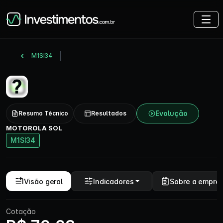
M1SI34
Evolução
Resumo Técnico
Resultados
MOTOROLA SOL
M1SI34
Visão geral
Indicadores
Sobre a empre
Cotação