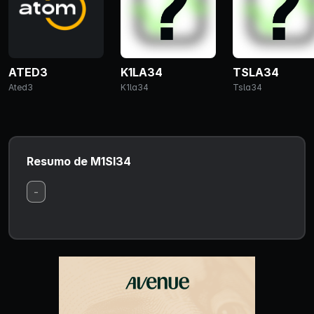
ATED3
K1LA34
TSLA34
Ated3
K1la34
Tsla34
Resumo de M1SI34
-