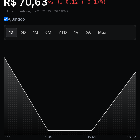
R$ 70,63
-R$ 0,12 (-0,17%)
Última atualização 05/08/2026 16:52
Ajustado
1D
5D
1M
6M
YTD
1A
5A
Max