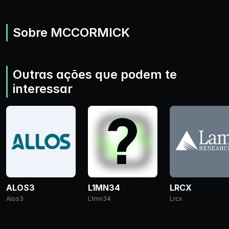
Sobre MCCORMICK
Outras ações que podem te
interessar
ALOS3
L1MN34
LRCX
Alos3
L1mn34
Lrcx