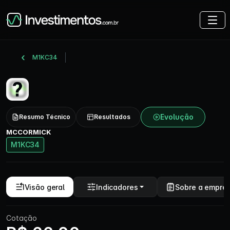
M1KC34
Evolução
Resumo Técnico
Resultados
MCCORMICK
M1KC34
Visão geral
Indicadores
Sobre a empre
Cotação