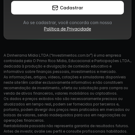
Cadastrar
Ao se cadastrar, você concorda com nossa
Política de Privacidade
A Dinheirama Mídia LTDA (“Investimentos.com.br”) é uma empresa
controlada pela O Primo Rico Mídia, Educacional e Participações LTDA.,
dedicada à produção e divulgação de conteúdo educativo e
informativo sobre finanças pessoais, investimentos e mercado.
As informações, artigos, vídeos, cotações e simuladores disponíveis
neste site têm caráter exclusivamente informativo e não constituem
recomendação de investimento, oferta ou solicitação para compra ou
venda de ativos financeiros, valores mobiliários ou criptoativos.
Os dados e preços exibidos não são necessariamente precisos ou
atualizados em tempo real, podem ser fornecidos por terceiros e,
portanto, podem divergir dos preços reais praticados em mercados ou
bolsas de valores, sendo inadequados para uso em negociações ou
operações financeiras.
Rentabilidade passada não representa garantia de resultados futuros.
Antes de investir, avalie seu perfil e consulte profissionais habilitados.