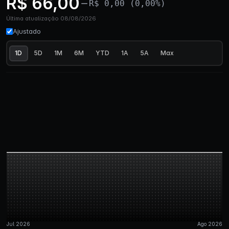
R$ 66,00
R$ 0,00 (0,00%)
Última atualização 08/08/2026
Ajustado
1D
5D
1M
6M
YTD
1A
5A
Max