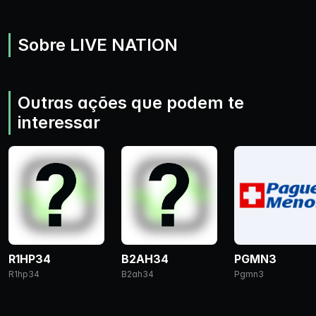
Sobre LIVE NATION
Outras ações que podem te
interessar
R1HP34
B2AH34
PGMN3
R1hp34
B2ah34
Pgmn3