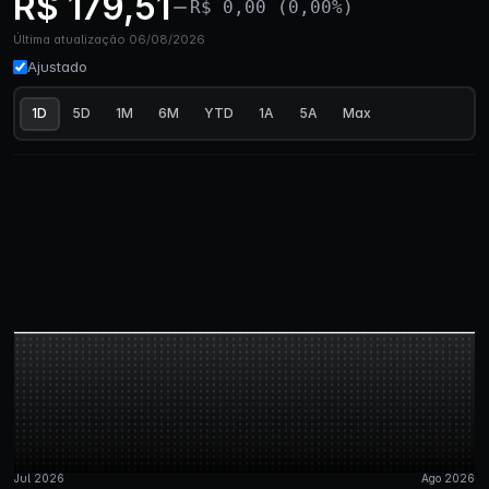
R$ 179,51
R$ 0,00 (0,00%)
Última atualização 06/08/2026
Ajustado
1D
5D
1M
6M
YTD
1A
5A
Max