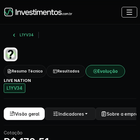
L1YV34
Evolução
Resumo Técnico
Resultados
LIVE NATION
L1YV34
Visão geral
Indicadores
Sobre a empre
Cotação