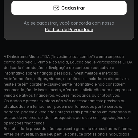
Cadastrar
Ao se cadastrar, você concorda com nossa
Política de Privacidade
A Dinheirama Mídia LTDA (“Investimentos.com.br”) é uma empresa
controlada pela O Primo Rico Mídia, Educacional e Participações LTDA.,
dedicada à produção e divulgação de conteúdo educativo e
informativo sobre finanças pessoais, investimentos e mercado.
As informações, artigos, vídeos, cotações e simuladores disponíveis
neste site têm caráter exclusivamente informativo e não constituem
recomendação de investimento, oferta ou solicitação para compra ou
venda de ativos financeiros, valores mobiliários ou criptoativos.
Os dados e preços exibidos não são necessariamente precisos ou
atualizados em tempo real, podem ser fornecidos por terceiros e,
portanto, podem divergir dos preços reais praticados em mercados ou
bolsas de valores, sendo inadequados para uso em negociações ou
operações financeiras.
Rentabilidade passada não representa garantia de resultados futuros.
Antes de investir, avalie seu perfil e consulte profissionais habilitados.