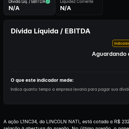
Dívida Líq. / EBITDA
Liquidez Corrente
N/A
N/A
Dívida Líquida / EBITDA
Indicado
Aguardando d
O que este indicador mede:
Indica quanto tempo a empresa levaria para pagar sua dívida
A ação L1NC34, da LINCOLN NATI, está cotada a R$ 232,
relação à abertura do pregão. No último pregão, o pap