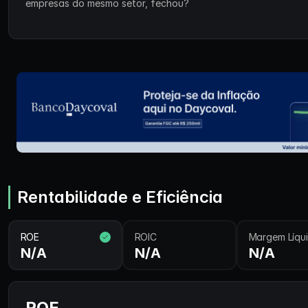
empresas do mesmo setor, fechou?
Rentabilidade e Eficiência
ROE
ROIC
Margem Líqu
N/A
N/A
N/A
ROE