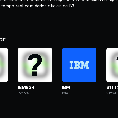
 tempo real com dados oficiais da B3.
ar
IBMB34
IBM
S1TT
Ibmb34
Ibm
S1tt34