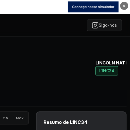
×
Siga-nos
LINCOLN NATI
L1NC34
5A
Max
Resumo de L1NC34