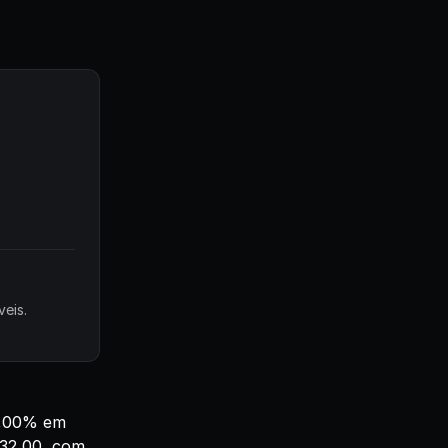
eis.
 0,00% em
232,00, com