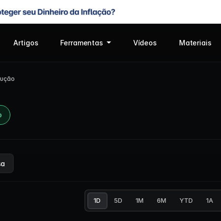
Artigos
Ferramentas
Vídeos
Materiais
lução
o
sa
1D
5D
1M
6M
YTD
1A