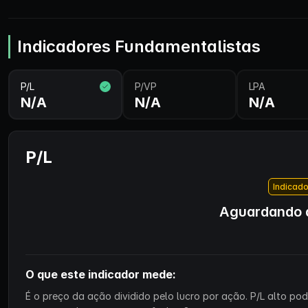
Indicadores Fundamentalistas
P/L
P/VP
LPA
N/A
N/A
N/A
P/L
Indicado
Aguardando d
O que este indicador mede:
É o preço da ação dividido pelo lucro por ação. P/L alto p