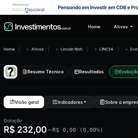
Home
Ativos
Home
Ativos
Lincoln Nati
L1NC34
Evo
Resumo Técnico
Resultados
Evoluçã
Visão geral
Indicadores
Sobre a empre
Cotação
R$ 232,00
R$ 0,00 (0,00%)