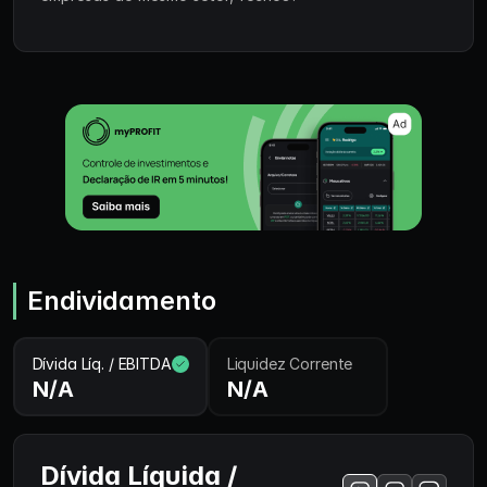
Endividamento
Dívida Líq. / EBITDA
Liquidez Corrente
N/A
N/A
Dívida Líquida /