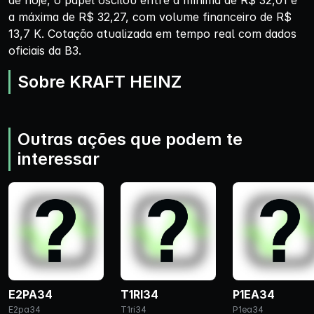
de hoje, o papel oscilou entre a mínima de R$ 32,01 e
a máxima de R$ 32,27, com volume financeiro de R$
13,7 K. Cotação atualizada em tempo real com dados
oficiais da B3.
Sobre KRAFT HEINZ
Outras ações que podem te
interessar
E2PA34
T1RI34
P1EA34
E2pa34
T1ri34
P1ea34