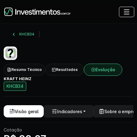
KHCB34
Evolução
Resumo Técnico
Resultados
KRAFT HEINZ
KHCB34
Visão geral
Indicadores
Sobre a empre
Cotação