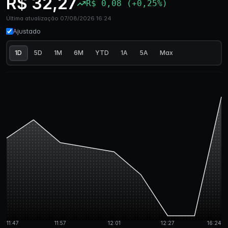
R$ 32,27
R$ 0,08 (+0,25%)
Última atualização 07/08/2026 16:24
Ajustado
1D
5D
1M
6M
YTD
1A
5A
Max