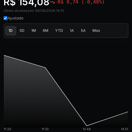
R$ 154,08
-R$ 0,74 (-0,48%)
Última atualização 06/08/2026 14:51
Ajustado
1D
5D
1M
6M
YTD
1A
5A
Max