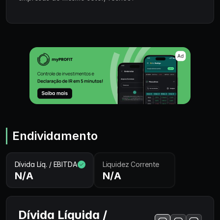
Endividamento
Dívida Líq. / EBITDA
Liquidez Corrente
N/A
N/A
Dívida Líquida /