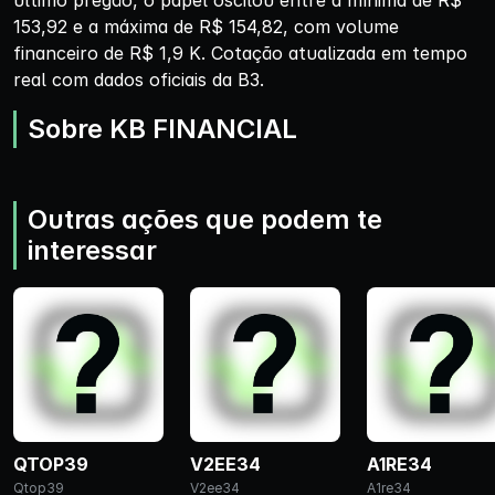
último pregão, o papel oscilou entre a mínima de R$
153,92 e a máxima de R$ 154,82, com volume
financeiro de R$ 1,9 K. Cotação atualizada em tempo
real com dados oficiais da B3.
Sobre KB FINANCIAL
Outras ações que podem te
interessar
QTOP39
V2EE34
A1RE34
Qtop39
V2ee34
A1re34