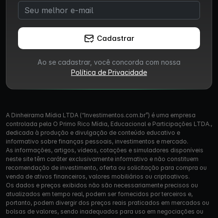
Cadastrar
Ao se cadastrar, você concorda com nossa
Política de Privacidade
A Dinheirama Mídia LTDA (“Investimentos.com.br”) é uma empresa
controlada pela O Primo Rico Mídia, Educacional e Participações LTDA.,
dedicada à produção e divulgação de conteúdo educativo e
informativo sobre finanças pessoais, investimentos e mercado.
As informações, artigos, vídeos, cotações e simuladores disponíveis
neste site têm caráter exclusivamente informativo e não constituem
recomendação de investimento, oferta ou solicitação para compra ou
venda de ativos financeiros, valores mobiliários ou criptoativos.
Os dados e preços exibidos não são necessariamente precisos ou
atualizados em tempo real, podem ser fornecidos por terceiros e,
portanto, podem divergir dos preços reais praticados em mercados ou
bolsas de valores, sendo inadequados para uso em negociações ou