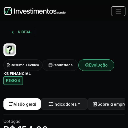
K1BF34
Evolução
Resumo Técnico
Resultados
KB FINANCIAL
K1BF34
Visão geral
Indicadores
Sobre a empre
Cotação