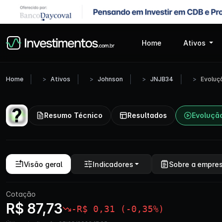
Home
Ativos
Home
Ativos
Johnson
JNJB34
Evoluç
Resumo Técnico
Resultados
Evoluçã
Visão geral
Indicadores
Sobre a empre
Cotação
R$ 87,73
-R$ 0,31 (-0,35%)