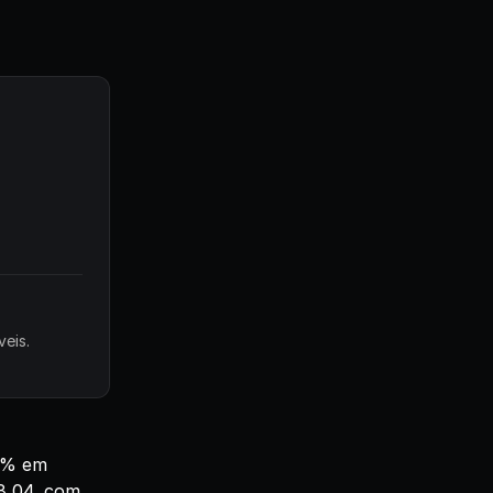
eis.
35% em
88,04, com