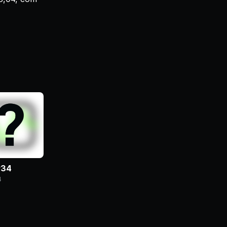
P34
4