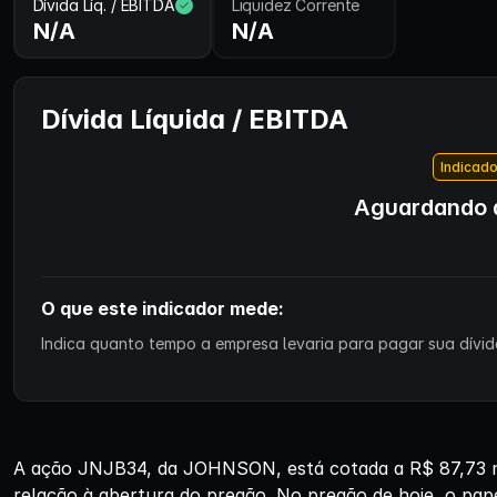
Dívida Líq. / EBITDA
Liquidez Corrente
N/A
N/A
Dívida Líquida / EBITDA
Indicado
Aguardando d
O que este indicador mede:
Indica quanto tempo a empresa levaria para pagar sua dívida
A ação JNJB34, da JOHNSON, está cotada a R$ 87,73 ne
relação à abertura do pregão. No pregão de hoje, o pap