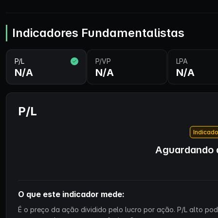
Indicadores Fundamentalistas
P/L
P/VP
LPA
N/A
N/A
N/A
P/L
Indicado
Aguardando d
O que este indicador mede:
É o preço da ação dividido pelo lucro por ação. P/L alto p