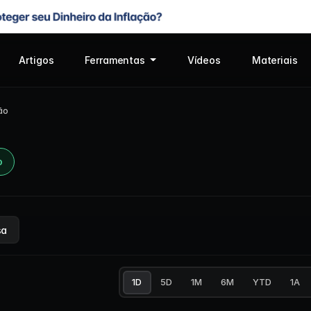
Artigos
Ferramentas
Vídeos
Materiais
ão
o
sa
1D
5D
1M
6M
YTD
1A