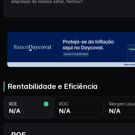
empresas do mesmo setor, fechou?
Rentabilidade e Eficiência
ROE
ROIC
Margem Líqu
N/A
N/A
N/A
ROE