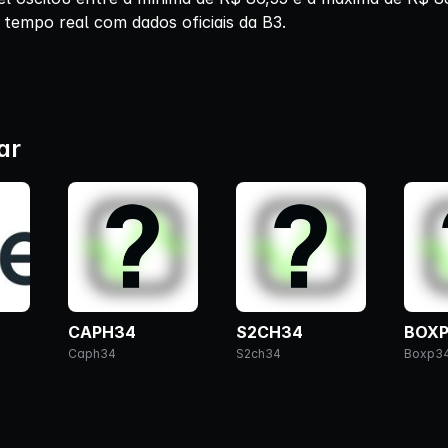
 tempo real com dados oficiais da B3.
ar
CAPH34
S2CH34
BOX
Caph34
S2ch34
Boxp3