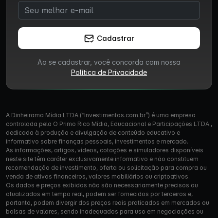
Cadastrar
Ao se cadastrar, você concorda com nossa
Política de Privacidade
A Dinheirama Mídia LTDA (“Investimentos.com.br”) é uma empresa
controlada pela O Primo Rico Mídia, Educacional e Participações LTDA.,
dedicada à produção e divulgação de conteúdo educativo e
informativo sobre finanças pessoais, investimentos e mercado.
As informações, artigos, vídeos, cotações e simuladores disponíveis
neste site têm caráter exclusivamente informativo e não constituem
recomendação de investimento, oferta ou solicitação para compra ou
venda de ativos financeiros, valores mobiliários ou criptoativos.
Os dados e preços exibidos não são necessariamente precisos ou
atualizados em tempo real, podem ser fornecidos por terceiros e,
portanto, podem divergir dos preços reais praticados em mercados ou
bolsas de valores, sendo inadequados para uso em negociações ou