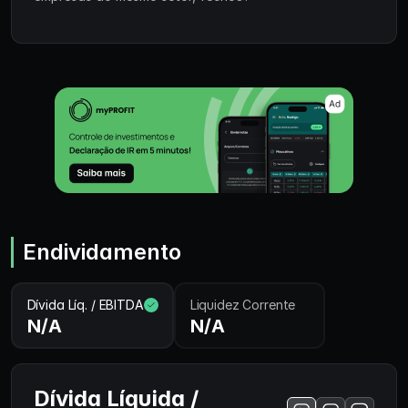
Endividamento
Dívida Líq. / EBITDA
Liquidez Corrente
N/A
N/A
Dívida Líquida /