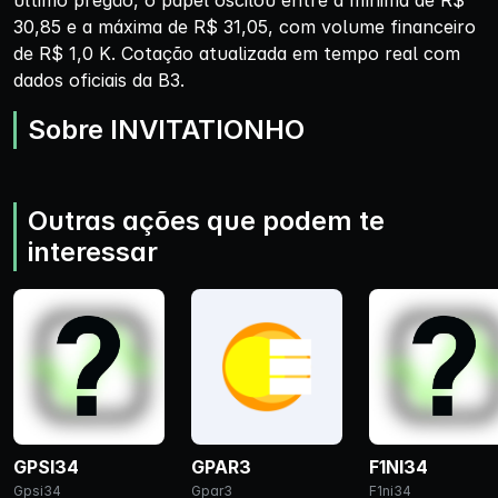
último pregão, o papel oscilou entre a mínima de R$
30,85 e a máxima de R$ 31,05, com volume financeiro
de R$ 1,0 K. Cotação atualizada em tempo real com
dados oficiais da B3.
Sobre INVITATIONHO
Outras ações que podem te
interessar
GPSI34
GPAR3
F1NI34
Gpsi34
Gpar3
F1ni34