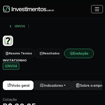
I2NV34
Evolução
Resumo Técnico
Resultados
INVITATIONHO
I2NV34
Visão geral
Indicadores
Sobre a empre
Cotação