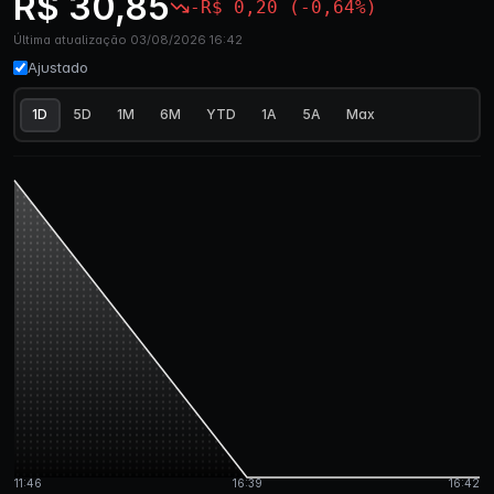
R$ 30,85
-R$ 0,20 (-0,64%)
Última atualização 03/08/2026 16:42
Ajustado
1D
5D
1M
6M
YTD
1A
5A
Max