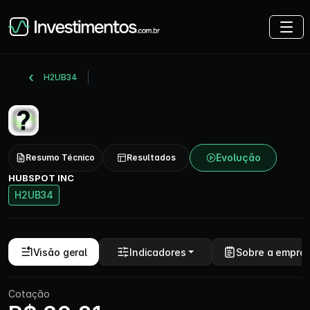
H2UB34
Evolução
Resumo Técnico
Resultados
HUBSPOT INC
H2UB34
Visão geral
Indicadores
Sobre a empre
Cotação