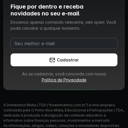
Fique por dentro e receba
novidades no seu e-mail
Enviamos apenas conteúdo relevante, sem spam. Você
pode cancelar a qualquer momento.
Cadastrar
Ao se cadastrar, você concorda com nossa
Política de Privacidade
A Dinheirama Mídia LTDA (“Investimentos.com.br”) é uma empresa
controlada pela O Primo Rico Mídia, Educacional e Participações LTDA.,
dedicada à produção e divulgação de conteúdo educativo e
informativo sobre finanças pessoais, investimentos e mercado.
As informações, artigos, vídeos, cotações e simuladores disponíveis