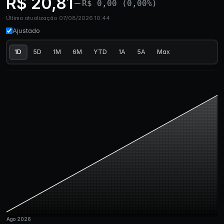
R$ 20,81
R$ 0,00 (0,00%)
Última atualização 07/08/2026 10:44
Ajustado
1D
5D
1M
6M
YTD
1A
5A
Max