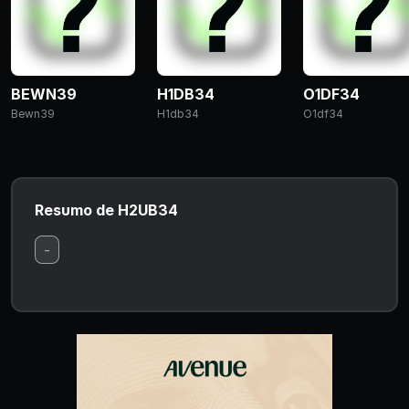
BEWN39
H1DB34
O1DF34
Bewn39
H1db34
O1df34
Resumo de H2UB34
-