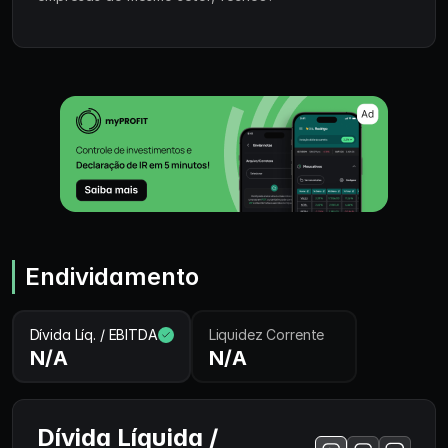
Endividamento
Dívida Líq. / EBITDA
Liquidez Corrente
N/A
N/A
Dívida Líquida /