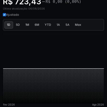
R$ 723,43
R$ 0,00 (0,00%)
Última atualização 06/08/2026
Ajustado
1D
5D
1M
6M
YTD
1A
5A
Max