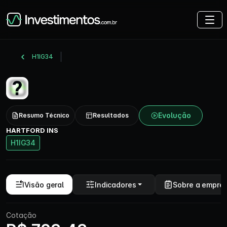
H1IG34
Evolução
Resumo Técnico
Resultados
HARTFORD INS
H1IG34
Visão geral
Indicadores
Sobre a empre
Cotação