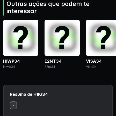
Outras ações que podem te
interessar
HIWP34
E2NT34
VISA34
Hiwp34
E2nt34
Visa34
Resumo de H1IG34
-