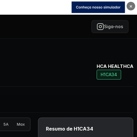
×
Siga-nos
HCA HEALTHCA
H1CA34
5A
Max
Resumo de H1CA34