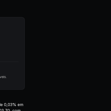
eis.
 de 0,03% em
103,70, com