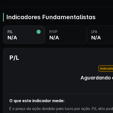
Indicadores Fundamentalistas
P/L
P/VP
LPA
N/A
N/A
N/A
P/L
Indicado
Aguardando d
O que este indicador mede:
É o preço da ação dividido pelo lucro por ação. P/L alto p