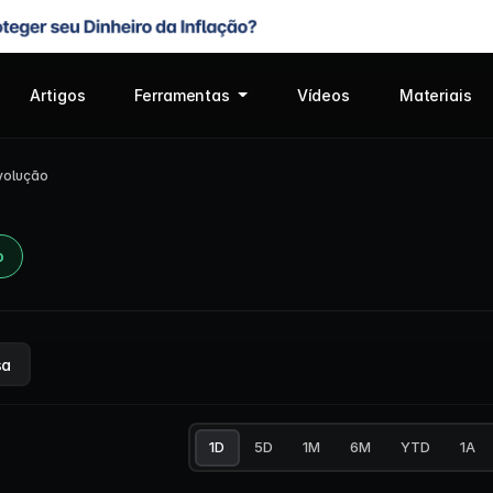
Artigos
Ferramentas
Vídeos
Materiais
volução
o
sa
1D
5D
1M
6M
YTD
1A