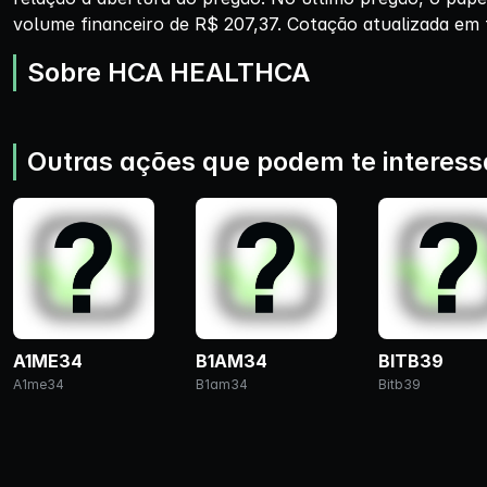
volume financeiro de R$ 207,37. Cotação atualizada em 
Sobre HCA HEALTHCA
Outras ações que podem te interess
A1ME34
B1AM34
BITB39
A1me34
B1am34
Bitb39