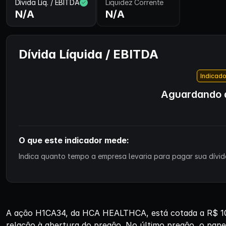
Dívida Líq. / EBITDA
Liquidez Corrente
N/A
N/A
Dívida Líquida / EBITDA
Indicado
Aguardando d
O que este indicador mede:
Indica quanto tempo a empresa levaria para pagar sua dívida
A ação H1CA34, da HCA HEALTHCA, está cotada a R$ 103
relação à abertura do pregão. No último pregão, o pape