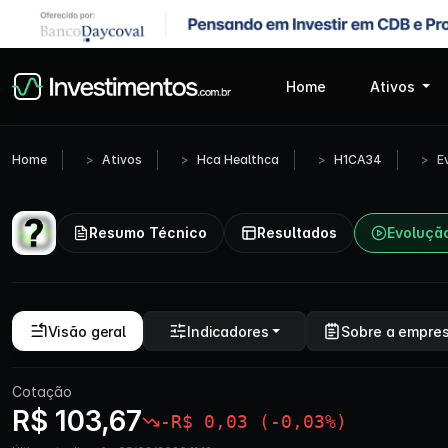
Home
Ativos
Home
Ativos
Hca Healthca
H1CA34
E
Resumo Técnico
Resultados
Evoluçã
Visão geral
Indicadores
Sobre a empre
Cotação
R$ 103,67
-R$ 0,03 (-0,03%)