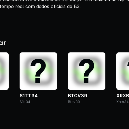
tempo real com dados oficiais da B3.
ar
S1TT34
BTCV39
XRX
S1tt34
Btcv39
Xrxb34