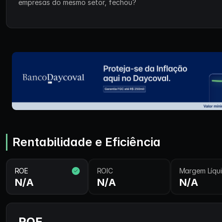
empresas do mesmo setor, fechou?
Rentabilidade e Eficiência
ROE
ROIC
Margem Líqu
N/A
N/A
N/A
ROE