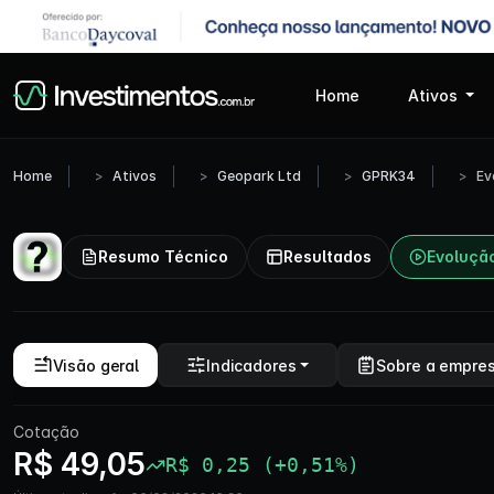
Home
Ativos
Home
Ativos
Geopark Ltd
GPRK34
Ev
Resumo Técnico
Resultados
Evoluçã
Visão geral
Indicadores
Sobre a empre
Cotação
R$ 49,05
R$ 0,25 (+0,51%)