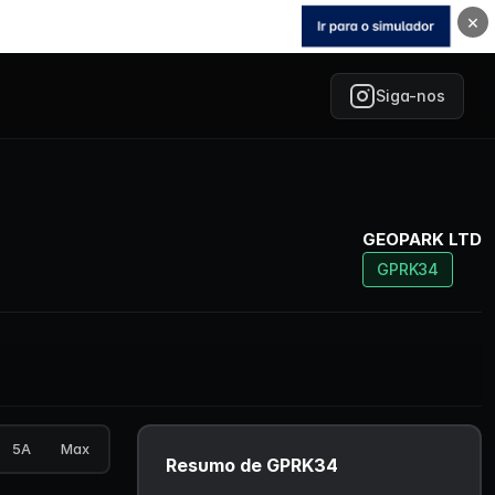
×
Siga-nos
GEOPARK LTD
GPRK34
5A
Max
Resumo de GPRK34