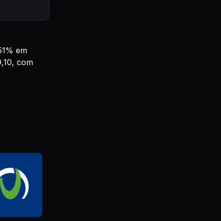
,51% em
9,10, com