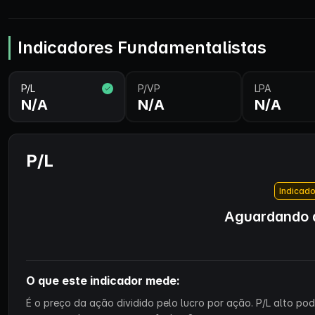
Indicadores Fundamentalistas
P/L
P/VP
LPA
N/A
N/A
N/A
P/L
Indicado
Aguardando d
O que este indicador mede:
É o preço da ação dividido pelo lucro por ação. P/L alto p