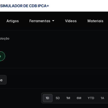
Artigos
Ferramentas
Vídeos
Materiais
olução
o
sa
1D
5D
1M
6M
YTD
1A