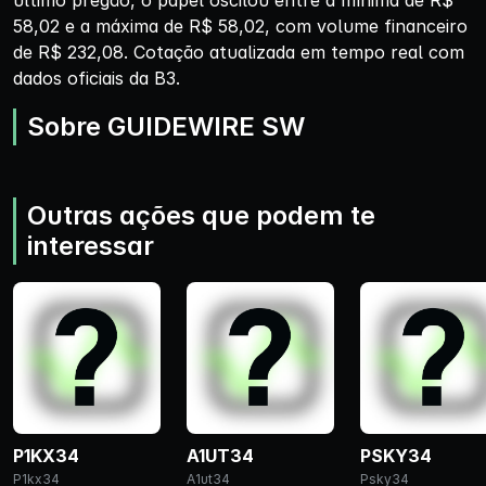
último pregão, o papel oscilou entre a mínima de R$
58,02 e a máxima de R$ 58,02, com volume financeiro
de R$ 232,08. Cotação atualizada em tempo real com
dados oficiais da B3.
Sobre GUIDEWIRE SW
Outras ações que podem te
interessar
P1KX34
A1UT34
PSKY34
P1kx34
A1ut34
Psky34