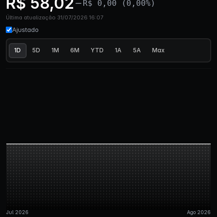
R$ 58,02
R$ 0,00 (0,00%)
Última atualização 31/07/2026 16:07
Ajustado
1D
5D
1M
6M
YTD
1A
5A
Max