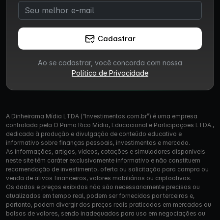
Cadastrar
Ao se cadastrar, você concorda com nossa
Política de Privacidade
A Dinheirama Mídia LTDA (“Investimentos.com.br”) é uma empresa
controlada pela O Primo Rico Mídia, Educacional e Participações LTDA.,
dedicada à produção e divulgação de conteúdo educativo e
informativo sobre finanças pessoais, investimentos e mercado.
As informações, artigos, vídeos, cotações e simuladores disponíveis
neste site têm caráter exclusivamente informativo e não constituem
recomendação de investimento, oferta ou solicitação para compra ou
venda de ativos financeiros, valores mobiliários ou criptoativos.
Os dados e preços exibidos não são necessariamente precisos ou
atualizados em tempo real, podem ser fornecidos por terceiros e,
portanto, podem divergir dos preços reais praticados em mercados ou
bolsas de valores, sendo inadequados para uso em negociações ou