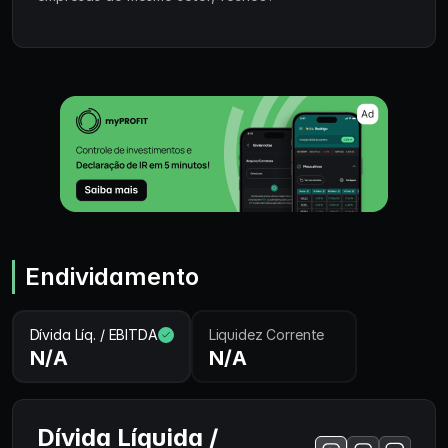
Endividamento
Dívida Líq. / EBITDA
Liquidez Corrente
N/A
N/A
Dívida Líquida /