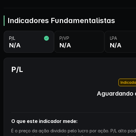
Indicadores Fundamentalistas
P/L
P/VP
LPA
N/A
N/A
N/A
P/L
Indicado
Aguardando d
O que este indicador mede:
É o preço da ação dividido pelo lucro por ação. P/L alto p