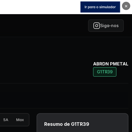
×
Siga-nos
ABRDN PMETAL
G1TR39
5A
Max
Resumo de G1TR39