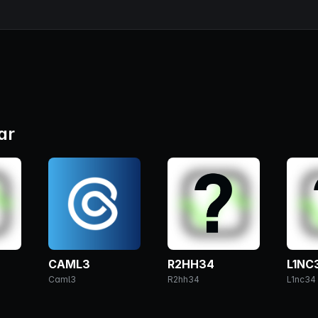
ar
CAML3
R2HH34
L1NC
Caml3
R2hh34
L1nc34