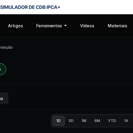
Artigos
Ferramentas
Vídeos
Materiais
volução
o
sa
1D
5D
1M
6M
YTD
1A