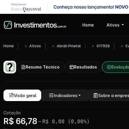
Home
Ativos
Home
Ativos
Abrdn Pmetal
G1TR39
E
Resumo Técnico
Resultados
Evoluçã
Visão geral
Indicadores
Sobre a empre
Cotação
R$ 66,78
R$ 0,00 (0,00%)