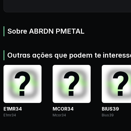
Sobre ABRDN PMETAL
Outras ações que podem te interess
E1MR34
MCOR34
BIUS39
E1mr34
Mcor34
Bius39