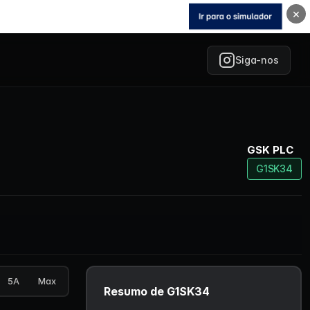
×
Siga-nos
GSK PLC
G1SK34
5A
Max
Resumo de G1SK34