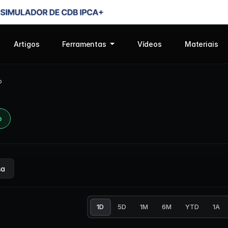
Artigos
Ferramentas
Vídeos
Materiais
o
o
sa
1D
5D
1M
6M
YTD
1A