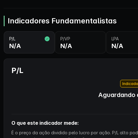
Indicadores Fundamentalistas
P/L
P/VP
LPA
N/A
N/A
N/A
P/L
Indicado
Aguardando d
O que este indicador mede:
É o preço da ação dividido pelo lucro por ação. P/L alto p