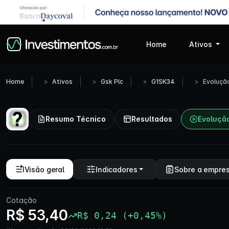
Home
Ativos
Home
Ativos
Gsk Plc
G1SK34
Evoluçã
Resumo Técnico
Resultados
Evoluçã
Visão geral
Indicadores
Sobre a empre
Cotação
R$ 53,40
R$ 0,24 (+0,45%)