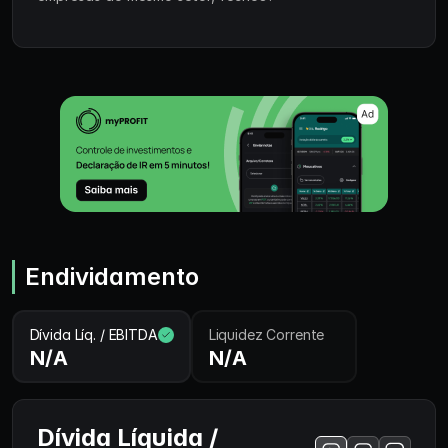
Endividamento
Dívida Líq. / EBITDA
Liquidez Corrente
N/A
N/A
Dívida Líquida /