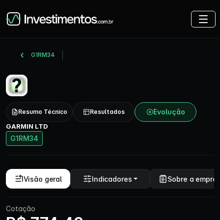
G1RM34
Evolução
Resumo Técnico
Resultados
GARMIN LTD
G1RM34
Visão geral
Indicadores
Sobre a empre
Cotação