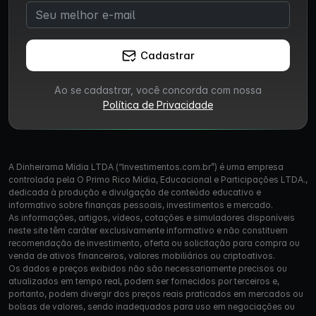
Cadastrar
Ao se cadastrar, você concorda com nossa
Política de Privacidade
A Dinheirama Mídia LTDA (“Investimentos.com.br”) é uma empresa
controlada pela O Primo Rico Mídia, Educacional e Participações LTDA.,
dedicada à produção e divulgação de conteúdo educativo e
informativo sobre finanças pessoais, investimentos e mercado.
As informações, artigos, vídeos, cotações e simuladores disponíveis
neste site têm caráter exclusivamente informativo e não constituem
recomendação de investimento, oferta ou solicitação para compra ou
venda de ativos financeiros, valores mobiliários ou criptoativos.
Os dados e preços exibidos não são necessariamente precisos ou
atualizados em tempo real, podem ser fornecidos por terceiros e,
portanto, podem divergir dos preços reais praticados em mercados ou
bolsas de valores, sendo inadequados para uso em negociações ou