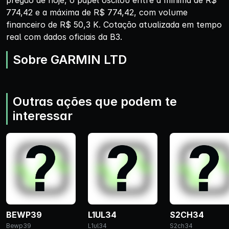
pregão de hoje, o papel oscilou entre a mínima de R$
774,42 e a máxima de R$ 774,42, com volume
financeiro de R$ 50,3 K. Cotação atualizada em tempo
real com dados oficiais da B3.
Sobre GARMIN LTD
Outras ações que podem te
interessar
BEWP39
L1UL34
S2CH34
Bewp39
L1ul34
S2ch34