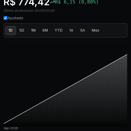
R$ 774,42
R$ 6,15 (0,80%)
Última atualização 05/08/2026
Ajustado
1D
5D
1M
6M
YTD
1A
5A
Max