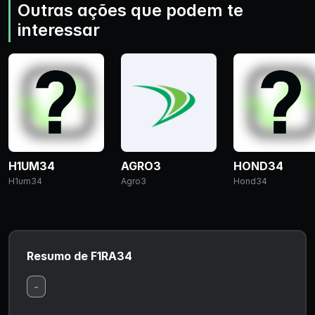
Outras ações que podem te
interessar
H1UM34
AGRO3
HOND34
H1um34
Agro3
Hond34
Resumo de F1RA34
-