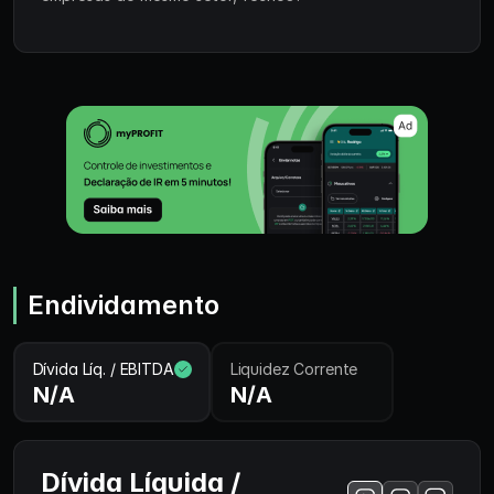
Endividamento
Dívida Líq. / EBITDA
Liquidez Corrente
N/A
N/A
Dívida Líquida /