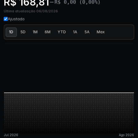
R$ 168,81
R$ 0,00 (0,00%)
Última atualização 06/08/2026
Ajustado
1D
5D
1M
6M
YTD
1A
5A
Max