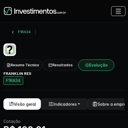
F1RA34
Evolução
Resumo Técnico
Resultados
FRANKLIN RES
F1RA34
Visão geral
Indicadores
Sobre a empre
Cotação