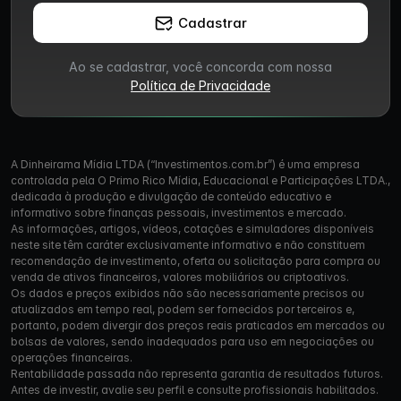
Cadastrar
Ao se cadastrar, você concorda com nossa
Política de Privacidade
A Dinheirama Mídia LTDA (“Investimentos.com.br”) é uma empresa
controlada pela O Primo Rico Mídia, Educacional e Participações LTDA.,
dedicada à produção e divulgação de conteúdo educativo e
informativo sobre finanças pessoais, investimentos e mercado.
As informações, artigos, vídeos, cotações e simuladores disponíveis
neste site têm caráter exclusivamente informativo e não constituem
recomendação de investimento, oferta ou solicitação para compra ou
venda de ativos financeiros, valores mobiliários ou criptoativos.
Os dados e preços exibidos não são necessariamente precisos ou
atualizados em tempo real, podem ser fornecidos por terceiros e,
portanto, podem divergir dos preços reais praticados em mercados ou
bolsas de valores, sendo inadequados para uso em negociações ou
operações financeiras.
Rentabilidade passada não representa garantia de resultados futuros.
Antes de investir, avalie seu perfil e consulte profissionais habilitados.