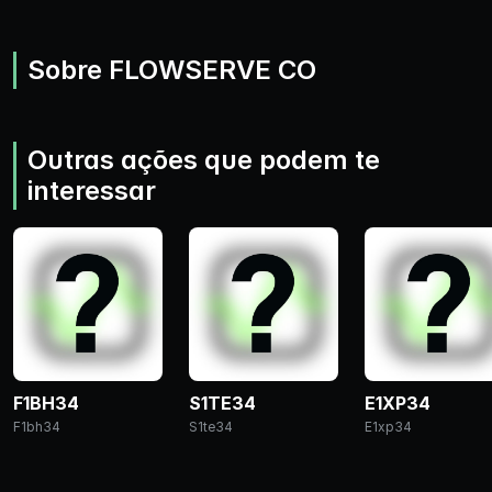
Sobre FLOWSERVE CO
Outras ações que podem te
interessar
F1BH34
S1TE34
E1XP34
F1bh34
S1te34
E1xp34