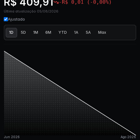
R$ 409,91
-R$ 0,01 (-0,00%)
Última atualização 05/08/2026
Ajustado
1D
5D
1M
6M
YTD
1A
5A
Max