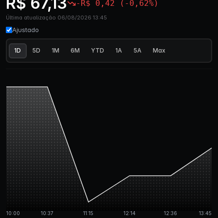
R$ 67,13
-R$ 0,42 (-0,62%)
Última atualização 06/08/2026 13:45
Ajustado
1D
5D
1M
6M
YTD
1A
5A
Max