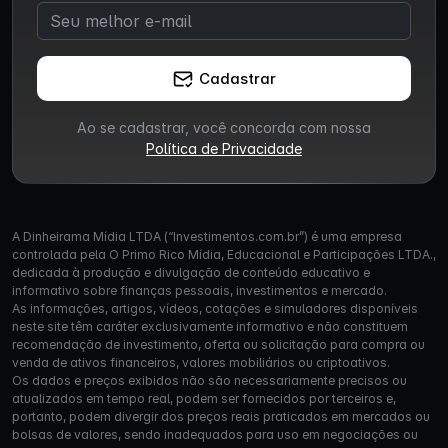
Cadastrar
Ao se cadastrar, você concorda com nossa
Política de Privacidade
A Dinheirama Mídia LTDA (“Investimentos.com.br”) é uma empresa
controlada pela O Primo Rico Mídia, Educacional e Participações LTDA.,
dedicada à produção e divulgação de conteúdo educativo e
informativo sobre finanças pessoais, investimentos e mercado.
As informações, artigos, vídeos, cotações e simuladores disponíveis
neste site têm caráter exclusivamente informativo e não constituem
recomendação de investimento, oferta ou solicitação para compra ou
venda de ativos financeiros, valores mobiliários ou criptoativos.
Os dados e preços exibidos não são necessariamente precisos ou
atualizados em tempo real, podem ser fornecidos por terceiros e,
portanto, podem divergir dos preços reais praticados em mercados ou
bolsas de valores, sendo inadequados para uso em negociações ou