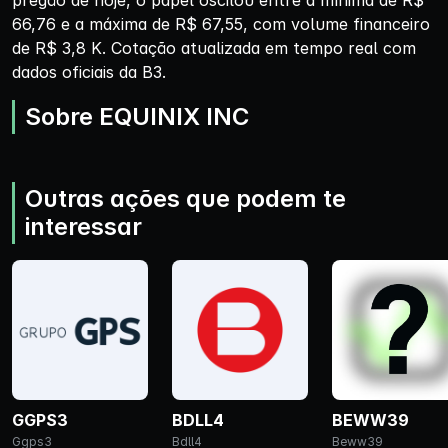
pregão de hoje, o papel oscilou entre a mínima de R$
66,76 e a máxima de R$ 67,55, com volume financeiro
de R$ 3,8 K. Cotação atualizada em tempo real com
dados oficiais da B3.
Sobre EQUINIX INC
Outras ações que podem te
interessar
GGPS3
BDLL4
BEWW39
Ggps3
Bdll4
Beww39