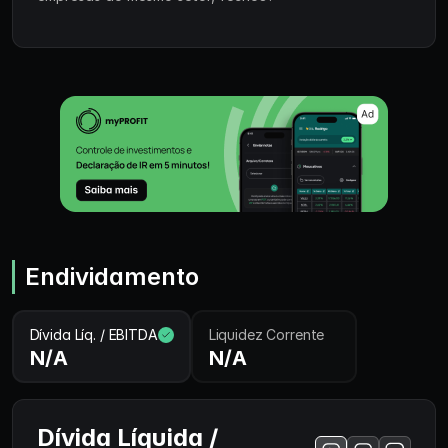
Endividamento
Dívida Líq. / EBITDA
Liquidez Corrente
N/A
N/A
Dívida Líquida /