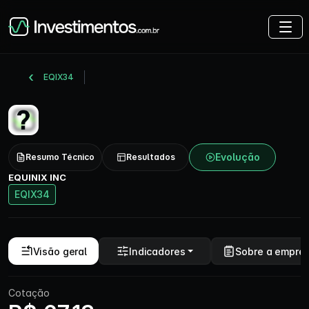
EQIX34
Evolução
Resumo Técnico
Resultados
EQUINIX INC
EQIX34
Visão geral
Indicadores
Sobre a empre
Cotação