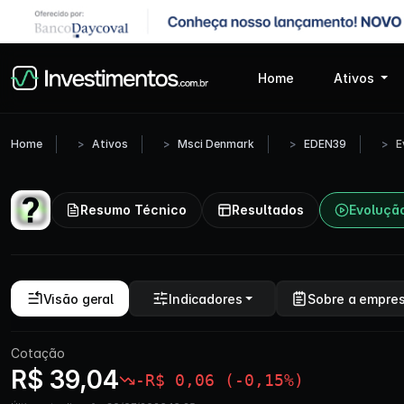
Home
Ativos
Home
Ativos
Msci Denmark
EDEN39
E
Resumo Técnico
Resultados
Evoluçã
Visão geral
Indicadores
Sobre a empre
Cotação
R$ 39,04
-R$ 0,06 (-0,15%)