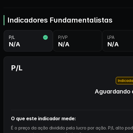
Indicadores Fundamentalistas
P/L
P/VP
LPA
N/A
N/A
N/A
P/L
Indicado
Aguardando d
O que este indicador mede:
É o preço da ação dividido pelo lucro por ação. P/L alto p