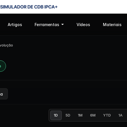
Artigos
Ferramentas
Vídeos
Materiais
volução
o
sa
1D
5D
1M
6M
YTD
1A