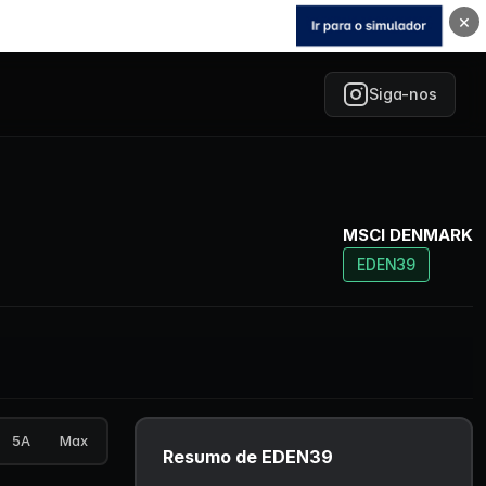
×
Siga-nos
MSCI DENMARK
EDEN39
5A
Max
Resumo de EDEN39