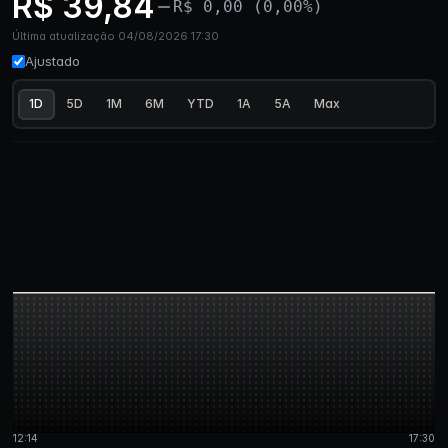
R$ 39,84
R$ 0,00 (0,00%)
Última atualização 04/08/2026 17:30
Ajustado
1D
5D
1M
6M
YTD
1A
5A
Max