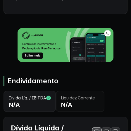
Endividamento
Dívida Líq. / EBITDA
Liquidez Corrente
N/A
N/A
Dívida Líquida /