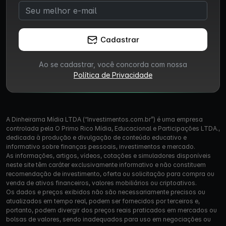
Cadastrar
Ao se cadastrar, você concorda com nossa
Política de Privacidade
A Dinheirama Mídia LTDA (“Investimentos.com.br”) é uma empresa
controlada pela O Primo Rico Mídia, Educacional e Participações LTDA.,
dedicada à produção e divulgação de conteúdo educativo e
informativo sobre finanças pessoais, investimentos e mercado.
As informações, artigos, vídeos, cotações e simuladores disponíveis
neste site têm caráter exclusivamente informativo e não constituem
recomendação de investimento, oferta ou solicitação para compra ou
venda de ativos financeiros, valores mobiliários ou criptoativos.
Os dados e preços exibidos não são necessariamente precisos ou
atualizados em tempo real, podem ser fornecidos por terceiros e,
portanto, podem divergir dos preços reais praticados em mercados ou
bolsas de valores, sendo inadequados para uso em negociações ou