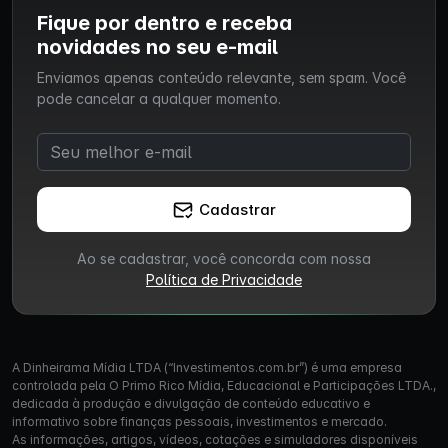
Fique por dentro e receba
novidades no seu e-mail
Enviamos apenas conteúdo relevante, sem spam. Você
pode cancelar a qualquer momento.
Cadastrar
Ao se cadastrar, você concorda com nossa
Política de Privacidade
A Dinheirama Mídia LTDA (“Investimentos.com.br”) é uma empresa
controlada pela O Primo Rico Mídia, Educacional e Participações LTDA.,
dedicada à produção e divulgação de conteúdo educativo e
informativo sobre finanças pessoais, investimentos e mercado.
As informações, artigos, vídeos, cotações e simuladores disponíveis