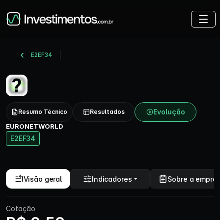
E2EF34
Evolução
Resumo Técnico
Resultados
EURONETWORLD
E2EF34
Visão geral
Indicadores
Sobre a empre
Cotação