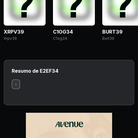
XRPV39
C1OG34
BURT39
Xrpv39
C1og34
Burt39
Resumo de E2EF34
-