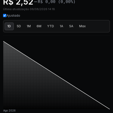
R$ 2,52
R$ 0,00 (0,00%)
Última atualização 06/08/2026 14:18
Ajustado
1D
5D
1M
6M
YTD
1A
5A
Max