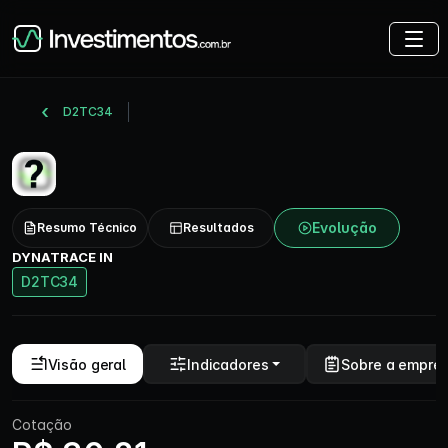
D2TC34
Evolução
Resumo Técnico
Resultados
DYNATRACE IN
D2TC34
Visão geral
Indicadores
Sobre a empre
Cotação