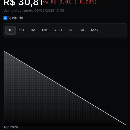
R$ 30,81
-R$ 0,01 (-0,03%)
Última atualização 06/08/2026 16:05
Ajustado
1D
5D
1M
6M
YTD
1A
5A
Max