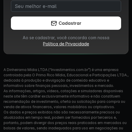
Cadastrar
Ao se cadastrar, você concorda com nossa
Política de Privacidade
A Dinheirama Mídia LTDA (“Investimentos.com.br”) é uma empresa
controlada pela O Primo Rico Mídia, Educacional e Participações LTDA.,
dedicada à produção e divulgação de conteúdo educativo e
informativo sobre finanças pessoais, investimentos e mercado.
As informações, artigos, vídeos, cotações e simuladores disponíveis
neste site têm caráter exclusivamente informativo e não constituem
recomendação de investimento, oferta ou solicitação para compra ou
venda de ativos financeiros, valores mobiliários ou criptoativos.
Os dados e preços exibidos não são necessariamente precisos ou
atualizados em tempo real, podem ser fornecidos por terceiros e,
portanto, podem divergir dos preços reais praticados em mercados ou
bolsas de valores, sendo inadequados para uso em negociações ou