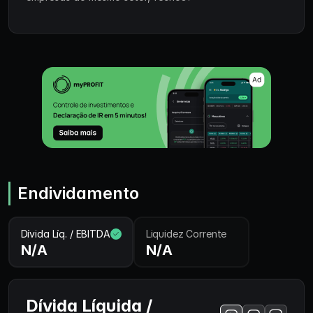
Endividamento
Dívida Líq. / EBITDA
Liquidez Corrente
N/A
N/A
Dívida Líquida /