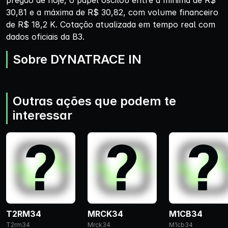
pregão de hoje, o papel oscilou entre a mínima de R$
30,81 e a máxima de R$ 30,82, com volume financeiro
de R$ 18,2 K. Cotação atualizada em tempo real com
dados oficiais da B3.
Sobre DYNATRACE IN
Outras ações que podem te
interessar
T2RM34
MRCK34
M1CB34
T2rm34
Mrck34
M1cb34