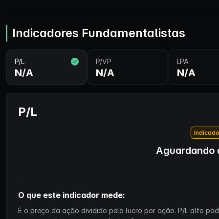
Indicadores Fundamentalistas
P/L
P/VP
LPA
N/A
N/A
N/A
P/L
Indicado
Aguardando d
O que este indicador mede:
É o preço da ação dividido pelo lucro por ação. P/L alto p