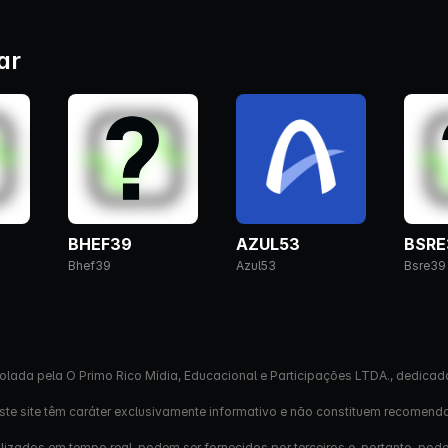
ar
BHEF39
AZUL53
BSRE
Bhef39
Azul53
Bsre39
olada pela O Primo Rico Mídia, Educacional e Participações LTDA., dedicad
este site têm caráter exclusivamente informativo e não constituem recomend
izados em tempo real, podem ser fornecidos por terceiros e, portanto, pod