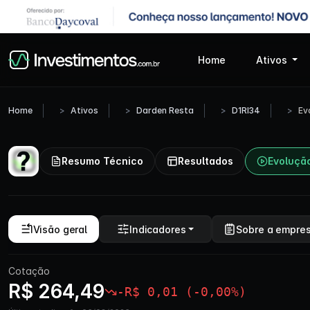
Home
Ativos
Home
Ativos
Darden Resta
D1RI34
Ev
Resumo Técnico
Resultados
Evoluçã
Visão geral
Indicadores
Sobre a empre
Cotação
R$ 264,49
-R$ 0,01 (-0,00%)