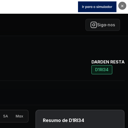
×
Siga-nos
DARDEN RESTA
D1RI34
5A
Max
Resumo de D1RI34