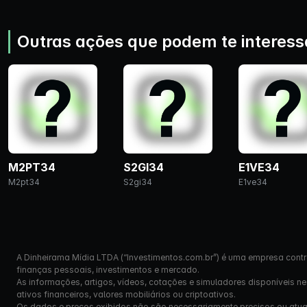
Outras ações que podem te interess
M2PT34
S2GI34
E1VE34
M2pt34
S2gi34
E1ve34
A Dinheirama Mídia LTDA (“Investimentos.com.br”) é uma empresa contr
finanças pessoais, investimentos e mercado.
As informações, artigos, vídeos, cotações e simuladores disponíveis n
ativos financeiros, valores mobiliários ou criptoativos.
Os dados e preços exibidos não são necessariamente precisos ou atual