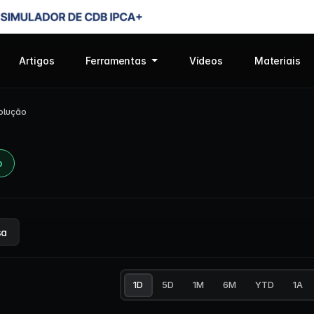
Artigos
Ferramentas
Vídeos
Materiais
olução
o
sa
1D
5D
1M
6M
YTD
1A