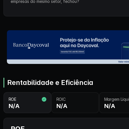
empresas do mesmo setor, fechou?
Rentabilidade e Eficiência
ROE
ROIC
Margem Líqu
N/A
N/A
N/A
ROE