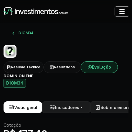
D1OM34
Evolução
Resumo Técnico
Resultados
DOMINION ENE
D1OM34
Visão geral
Indicadores
Sobre a empre
Cotação