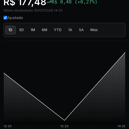
R$ 177,48
R$ 0,48 (+0,27%)
Última atualização 30/07/2026 14:33
Ajustado
1D
5D
1M
6M
YTD
1A
5A
Max