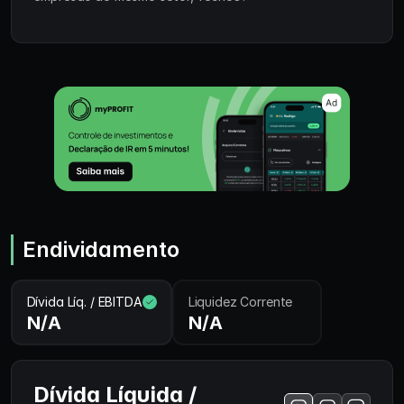
Endividamento
Dívida Líq. / EBITDA
Liquidez Corrente
N/A
N/A
Dívida Líquida /