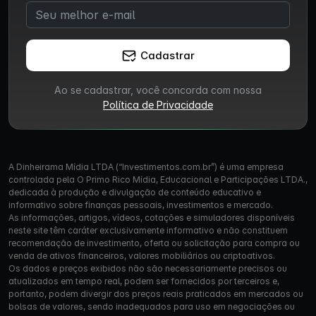
Cadastrar
Ao se cadastrar, você concorda com nossa
Política de Privacidade
A Dinheirama Mídia LTDA (“Investimentos.com.br”) é uma empresa
controlada pela O Primo Rico Mídia, Educacional e Participações LTDA.,
dedicada à produção e divulgação de conteúdo educativo e
informativo sobre finanças pessoais, investimentos e mercado.
As informações, artigos, vídeos, cotações e simuladores disponíveis
neste site têm caráter exclusivamente informativo e não constituem
recomendação de investimento, oferta ou solicitação para compra ou
venda de ativos financeiros, valores mobiliários ou criptoativos.
Os dados e preços exibidos não são necessariamente precisos ou
atualizados em tempo real, podem ser fornecidos por terceiros e,
portanto, podem divergir dos preços reais praticados em mercados ou
bolsas de valores, sendo inadequados para uso em negociações ou