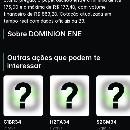
último pregão, o papel oscilou entre a mínima de R$
175,90 e a máxima de R$ 177,48, com volume
financeiro de R$ 883,28. Cotação atualizada em
tempo real com dados oficiais da B3.
Sobre DOMINION ENE
Outras ações que podem te
interessar
C1BR34
H2TA34
S2GM34
C1br34
H2ta34
S2gm34