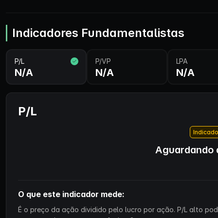
Indicadores Fundamentalistas
P/L
P/VP
LPA
N/A
N/A
N/A
P/L
Indicado
Aguardando d
O que este indicador mede:
É o preço da ação dividido pelo lucro por ação. P/L alto p