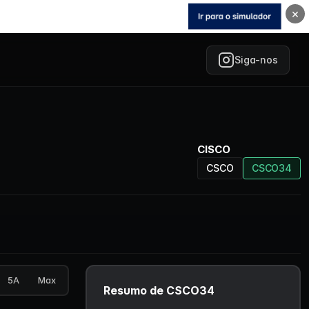
×
Siga-nos
CISCO
CSCO
CSCO34
5A
Max
Resumo de CSCO34