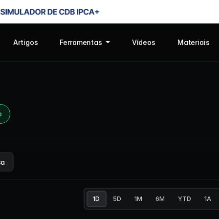
Artigos
Ferramentas
Vídeos
Materiais
o
sa
1D
5D
1M
6M
YTD
1A