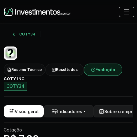
COTY34
Evolução
Resumo Técnico
Resultados
COTY INC
COTY34
Visão geral
Indicadores
Sobre a empre
Cotação