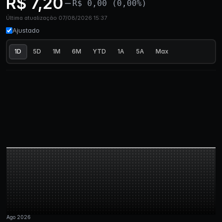
R$ 7,20
R$ 0,00 (0,00%)
Última atualização 07/08/2026 15:37
Ajustado
1D
5D
1M
6M
YTD
1A
5A
Max