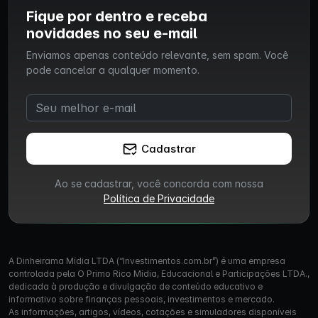
Fique por dentro e receba
novidades no seu e-mail
Enviamos apenas conteúdo relevante, sem spam. Você
pode cancelar a qualquer momento.
Cadastrar
Ao se cadastrar, você concorda com nossa
Política de Privacidade
A Dinheirama Mídia LTDA (“Investimentos.com.br”) é uma empresa
controlada pela O Primo Rico Mídia, Educacional e Participações LTDA.,
dedicada à produção e divulgação de conteúdo educativo e
informativo sobre finanças pessoais, investimentos e mercado.
As informações, artigos, vídeos, cotações e simuladores disponíveis