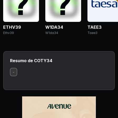
ETHV39
W1DA34
TAEE3
Ethv39
W1da34
Taee3
Resumo de COTY34
-