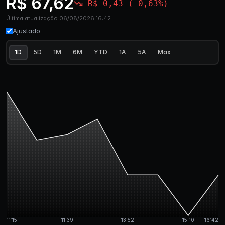
R$ 67,62
-R$ 0,43 (-0,63%)
Última atualização 06/08/2026 16:42
Ajustado
1D
5D
1M
6M
YTD
1A
5A
Max