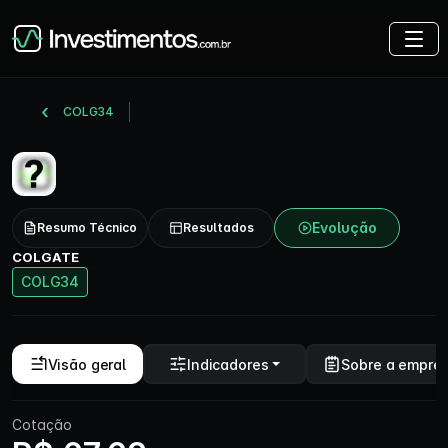
COLG34
Evolução
Resumo Técnico
Resultados
COLGATE
COLG34
Visão geral
Indicadores
Sobre a empre
Cotação