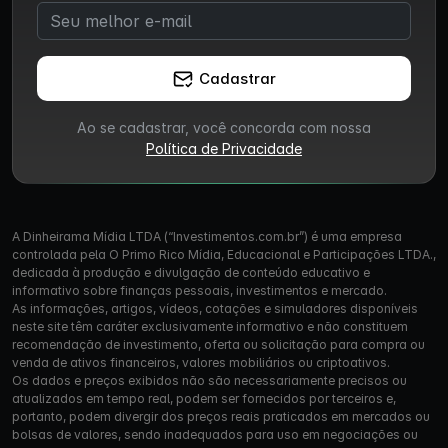
Cadastrar
Ao se cadastrar, você concorda com nossa
Política de Privacidade
A Dinheirama Mídia LTDA (“Investimentos.com.br”) é uma empresa
controlada pela O Primo Rico Mídia, Educacional e Participações LTDA.,
dedicada à produção e divulgação de conteúdo educativo e
informativo sobre finanças pessoais, investimentos e mercado.
As informações, artigos, vídeos, cotações e simuladores disponíveis
neste site têm caráter exclusivamente informativo e não constituem
recomendação de investimento, oferta ou solicitação para compra ou
venda de ativos financeiros, valores mobiliários ou criptoativos.
Os dados e preços exibidos não são necessariamente precisos ou
atualizados em tempo real, podem ser fornecidos por terceiros e,
portanto, podem divergir dos preços reais praticados em mercados ou
bolsas de valores, sendo inadequados para uso em negociações ou