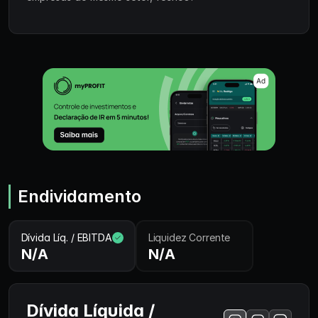
Endividamento
Dívida Líq. / EBITDA
Liquidez Corrente
N/A
N/A
Dívida Líquida /