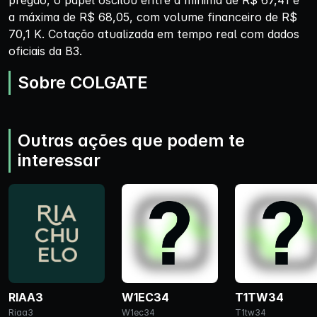
pregão, o papel oscilou entre a mínima de R$ 67,41 e
a máxima de R$ 68,05, com volume financeiro de R$
70,1 K. Cotação atualizada em tempo real com dados
oficiais da B3.
Sobre COLGATE
Outras ações que podem te
interessar
RIAA3
W1EC34
T1TW34
Riaa3
W1ec34
T1tw34