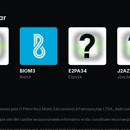
ar
BIOM3
E2PA34
J2AZ
Biom3
E2pa34
J2az3
olada pela O Primo Rico Mídia, Educacional e Participações LTDA., dedicad
este site têm caráter exclusivamente informativo e não constituem recomend
izados em tempo real, podem ser fornecidos por terceiros e, portanto, pod