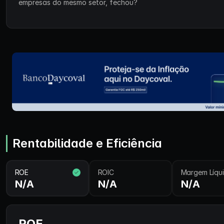
empresas do mesmo setor, fechou?
Rentabilidade e Eficiência
ROE
ROIC
Margem Líqu
N/A
N/A
N/A
ROE