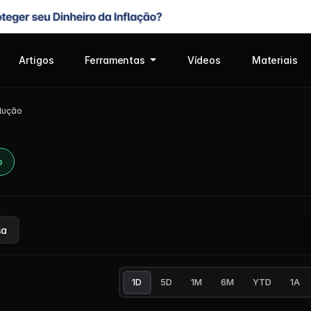
Artigos
Ferramentas
Vídeos
Materiais
lução
o
sa
1D
5D
1M
6M
YTD
1A