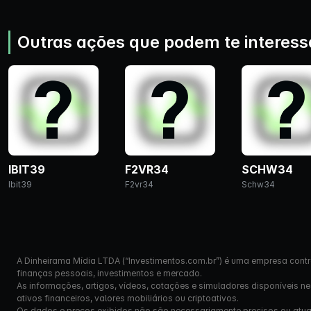
Outras ações que podem te interess
IBIT39
F2VR34
SCHW34
Ibit39
F2vr34
Schw34
A Dinheirama Mídia LTDA (“Investimentos.com.br”) é uma empresa contr
finanças pessoais, investimentos e mercado.
As informações, artigos, vídeos, cotações e simuladores disponíveis n
ativos financeiros, valores mobiliários ou criptoativos.
Os dados e preços exibidos não são necessariamente precisos ou atual