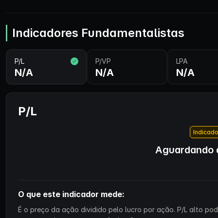
Indicadores Fundamentalistas
P/L
P/VP
LPA
N/A
N/A
N/A
P/L
Indicado
Aguardando d
O que este indicador mede:
É o preço da ação dividido pelo lucro por ação. P/L alto p