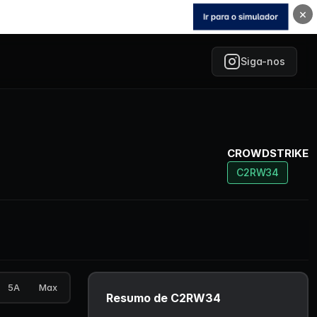
×
Siga-nos
CROWDSTRIKE
C2RW34
5A
Max
Resumo de C2RW34