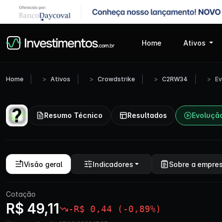
Home
Ativos
Home
Ativos
Crowdstrike
C2RW34
Ev
Resumo Técnico
Resultados
Evoluçã
Visão geral
Indicadores
Sobre a empre
Cotação
R$ 49,11
-R$ 0,44 (-0,89%)