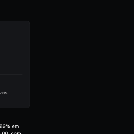
eis.
0,89% em
0,00, com