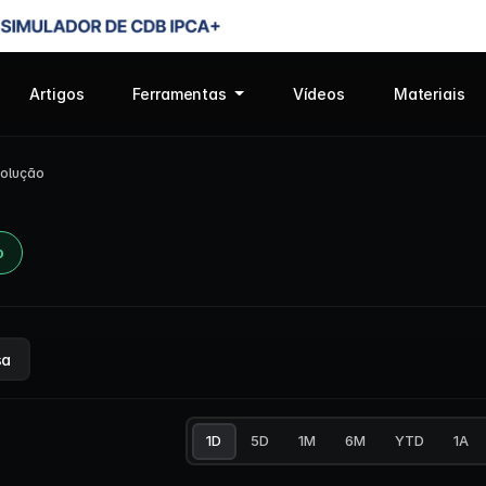
Artigos
Ferramentas
Vídeos
Materiais
olução
o
sa
1D
5D
1M
6M
YTD
1A