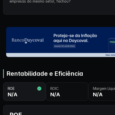
empresas do mesmo setor, fechou?
Rentabilidade e Eficiência
ROE
ROIC
Margem Líqu
N/A
N/A
N/A
ROE