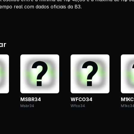
empo real com dados oficiais da B3.
ar
MSBR34
WFCO34
M1KC
Msbr34
Wfco34
M1kc3