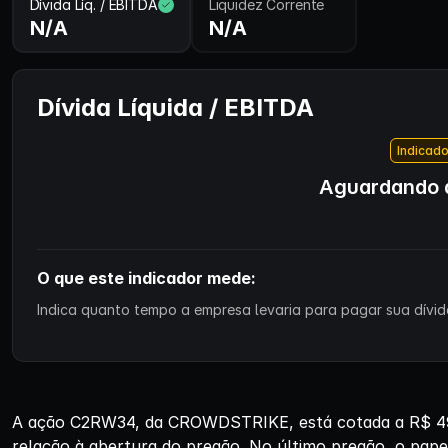
Dívida Líq. / EBITDA
Liquidez Corrente
N/A
N/A
Dívida Líquida / EBITDA
Indicado
Aguardando d
O que este indicador mede:
Indica quanto tempo a empresa levaria para pagar sua dívida
A ação C2RW34, da CROWDSTRIKE, está cotada a R$ 49,
relação à abertura do pregão. No último pregão, o pap