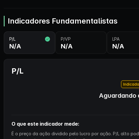
Indicadores Fundamentalistas
P/L
P/VP
LPA
N/A
N/A
N/A
P/L
Indicado
Aguardando d
O que este indicador mede:
É o preço da ação dividido pelo lucro por ação. P/L alto p