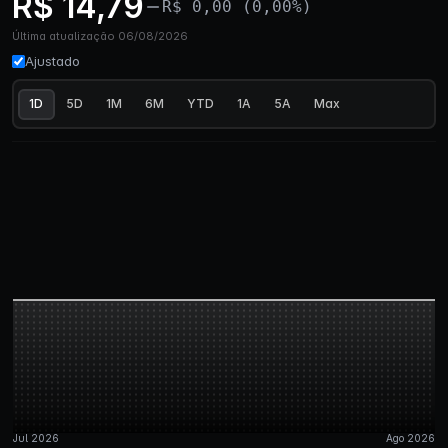
R$ 14,79
R$ 0,00 (0,00%)
Última atualização 06/08/2026
Ajustado
1D
5D
1M
6M
YTD
1A
5A
Max