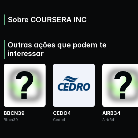
Sobre COURSERA INC
Outras ações que podem te
interessar
BBCN39
CEDO4
AIRB34
Bbcn39
Cedo4
Airb34