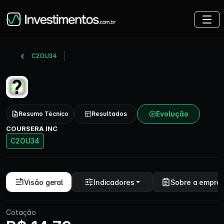
C2OU34
Evolução
Resumo Técnico
Resultados
COURSERA INC
C2OU34
Visão geral
Indicadores
Sobre a empre
Cotação