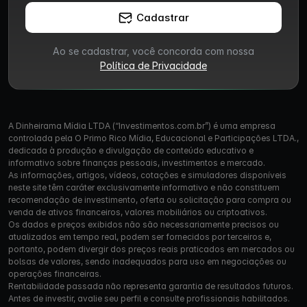
Cadastrar
Ao se cadastrar, você concorda com nossa
Política de Privacidade
A Dinheirama Mídia LTDA (“Investimentos.com.br”) é uma empresa
controlada pela O Primo Rico Mídia, Educacional e Participações LTDA.,
dedicada à produção e divulgação de conteúdo educativo e
informativo sobre finanças pessoais, investimentos e mercado.
As informações, artigos, vídeos, cotações e simuladores disponíveis
neste site têm caráter exclusivamente informativo e não constituem
recomendação de investimento, oferta ou solicitação para compra ou
venda de ativos financeiros, valores mobiliários ou criptoativos.
Os dados e preços exibidos não são necessariamente precisos ou
atualizados em tempo real, podem ser fornecidos por terceiros e,
portanto, podem divergir dos preços reais praticados em mercados ou
bolsas de valores, sendo inadequados para uso em negociações ou
operações financeiras.
Rentabilidade passada não representa garantia de resultados futuros.
Antes de investir, avalie seu perfil e consulte profissionais habilitados.