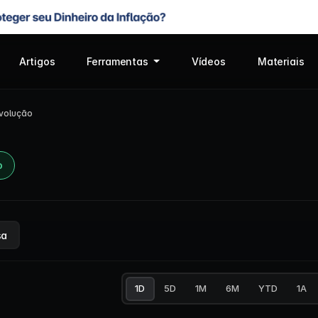
Artigos
Ferramentas
Vídeos
Materiais
volução
o
sa
1D
5D
1M
6M
YTD
1A