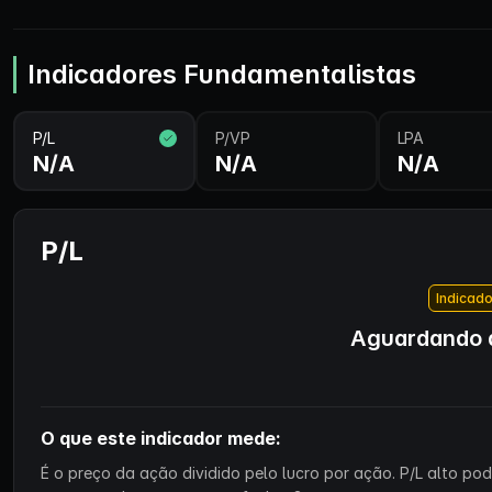
Indicadores Fundamentalistas
P/L
P/VP
LPA
N/A
N/A
N/A
P/L
Indicado
Aguardando d
O que este indicador mede:
É o preço da ação dividido pelo lucro por ação. P/L alto p