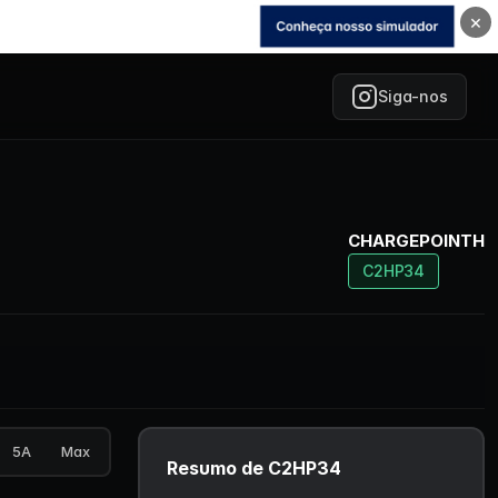
×
Siga-nos
CHARGEPOINTH
C2HP34
5A
Max
Resumo de C2HP34