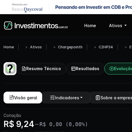
Home
Ativos
Home
Ativos
Chargepointh
C2HP34
E
Resumo Técnico
Resultados
Evoluçã
Visão geral
Indicadores
Sobre a empre
Cotação
R$ 9,24
R$ 0,00 (0,00%)