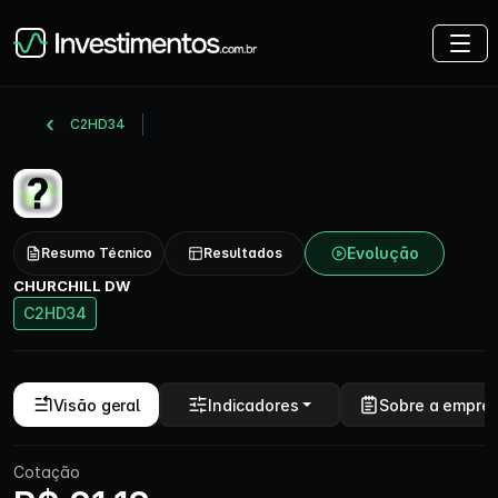
C2HD34
Evolução
Resumo Técnico
Resultados
CHURCHILL DW
C2HD34
Visão geral
Indicadores
Sobre a empre
Cotação