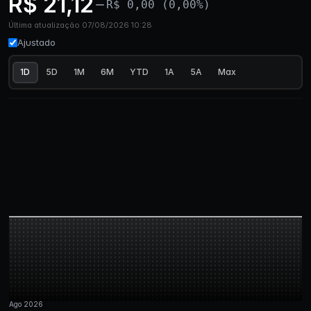
R$ 21,12
R$ 0,00 (0,00%)
Última atualização 07/08/2026 10:28
Ajustado
1D
5D
1M
6M
YTD
1A
5A
Max