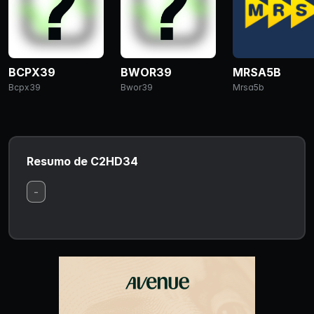
BCPX39
BWOR39
MRSA5B
Bcpx39
Bwor39
Mrsa5b
Resumo de C2HD34
-