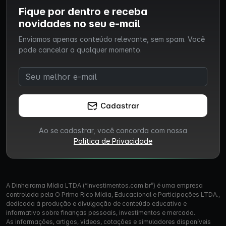
Fique por dentro e receba
novidades no seu e-mail
Enviamos apenas conteúdo relevante, sem spam. Você
pode cancelar a qualquer momento.
Cadastrar
Ao se cadastrar, você concorda com nossa
Política de Privacidade
A Dinheirama Mídia LTDA (“Investimentos.com.br”) é uma empresa
controlada pela O Primo Rico Mídia, Educacional e Participações LTDA.,
dedicada à produção e divulgação de conteúdo educativo e
informativo sobre finanças pessoais, investimentos e mercado.
As informações, artigos, vídeos, cotações e simuladores disponíveis