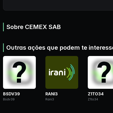
Sobre CEMEX SAB
Outras ações que podem te interess
BSDV39
RANI3
Z1TO34
Bsdv39
Rani3
Z1to34