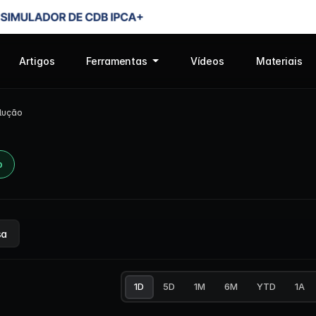
Artigos
Ferramentas
Vídeos
Materiais
lução
o
sa
1D
5D
1M
6M
YTD
1A