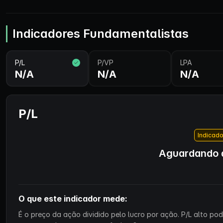
Indicadores Fundamentalistas
P/L
P/VP
LPA
N/A
N/A
N/A
P/L
Indicado
Aguardando d
O que este indicador mede:
É o preço da ação dividido pelo lucro por ação. P/L alto p