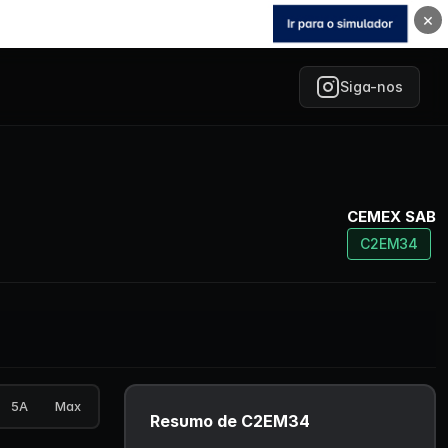
×
Siga-nos
CEMEX SAB
C2EM34
5A
Max
Resumo de C2EM34