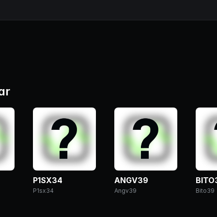
ar
P1SX34
ANGV39
BITO
P1sx34
Angv39
Bito39