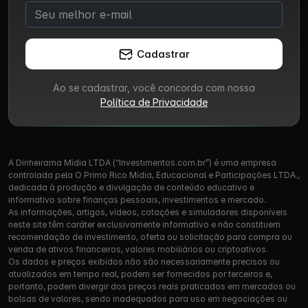
Cadastrar
Ao se cadastrar, você concorda com nossa
Política de Privacidade
A Dinheirama Mídia LTDA (“Investimentos.com.br”) é uma empresa
controlada pela O Primo Rico Mídia, Educacional e Participações LTDA.,
dedicada à produção e divulgação de conteúdo educativo e
informativo sobre finanças pessoais, investimentos e mercado.
As informações, artigos, vídeos, cotações e simuladores disponíveis
neste site têm caráter exclusivamente informativo e não constituem
recomendação de investimento, oferta ou solicitação para compra ou
venda de ativos financeiros, valores mobiliários ou criptoativos.
Os dados e preços exibidos não são necessariamente precisos ou
atualizados em tempo real, podem ser fornecidos por terceiros e,
portanto, podem divergir dos preços reais praticados em mercados ou
bolsas de valores, sendo inadequados para uso em negociações ou