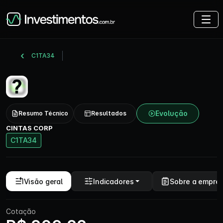
C1TA34
Evolução
Resumo Técnico
Resultados
CINTAS CORP
C1TA34
Visão geral
Indicadores
Sobre a empre
Cotação