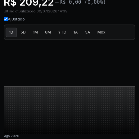
R$ 209,22
R$ 0,00 (0,00%)
Última atualização 30/07/2026 14:39
Ajustado
1D
5D
1M
6M
YTD
1A
5A
Max