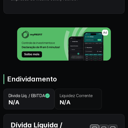
Endividamento
Dívida Líq. / EBITDA
Liquidez Corrente
N/A
N/A
Dívida Líquida /