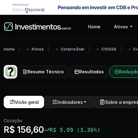
Home
Ativos
Home
Ativos
Coterra Ener
C1OG34
Ev
Resumo Técnico
Resultados
Evoluçã
Visão geral
Indicadores
Sobre a empre
Cotação
R$ 156,60
R$ 5,09 (3,36%)