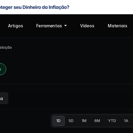
Artigos
Ferramentas
Vídeos
Materiais
olução
o
sa
1D
5D
1M
6M
YTD
1A