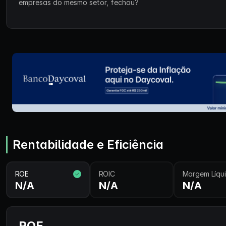
empresas do mesmo setor, fechou?
Rentabilidade e Eficiência
ROE
ROIC
Margem Líqu
N/A
N/A
N/A
ROE