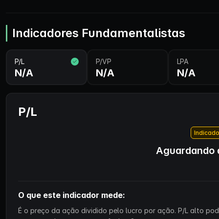
Indicadores Fundamentalistas
P/L
P/VP
LPA
N/A
N/A
N/A
P/L
Indicado
Aguardando d
O que este indicador mede:
É o preço da ação dividido pelo lucro por ação. P/L alto p