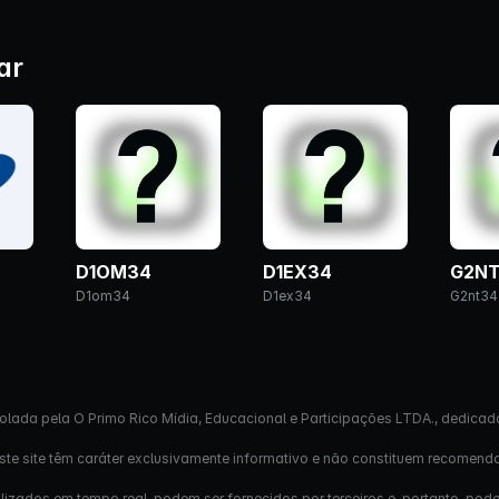
ar
D1OM34
D1EX34
G2N
D1om34
D1ex34
G2nt34
olada pela O Primo Rico Mídia, Educacional e Participações LTDA., dedicad
este site têm caráter exclusivamente informativo e não constituem recomend
izados em tempo real, podem ser fornecidos por terceiros e, portanto, pod