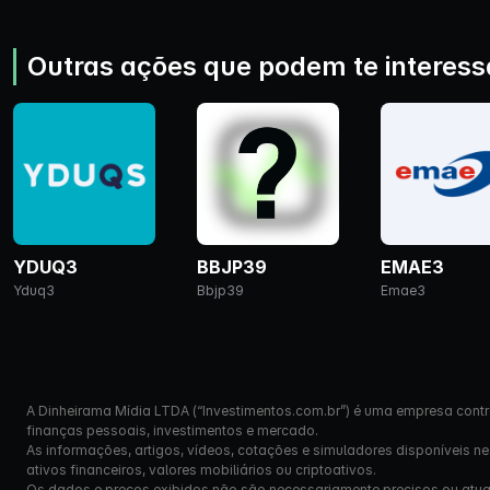
Outras ações que podem te interess
YDUQ3
BBJP39
EMAE3
Yduq3
Bbjp39
Emae3
A Dinheirama Mídia LTDA (“Investimentos.com.br”) é uma empresa contr
finanças pessoais, investimentos e mercado.
As informações, artigos, vídeos, cotações e simuladores disponíveis n
ativos financeiros, valores mobiliários ou criptoativos.
Os dados e preços exibidos não são necessariamente precisos ou atual