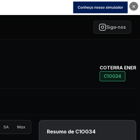
×
Siga-nos
COTERRA ENER
C1OG34
5A
Max
Resumo de C1OG34