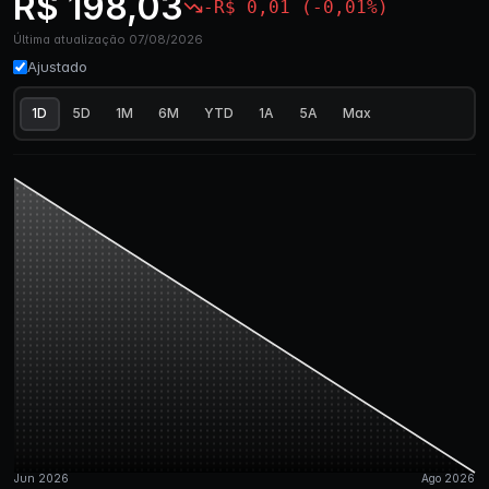
R$ 198,03
-R$ 0,01 (-0,01%)
Última atualização 07/08/2026
Ajustado
1D
5D
1M
6M
YTD
1A
5A
Max