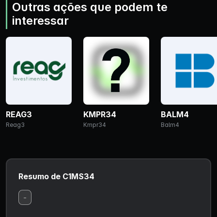
Outras ações que podem te
interessar
REAG3
KMPR34
BALM4
Reag3
Kmpr34
Balm4
Resumo de C1MS34
-