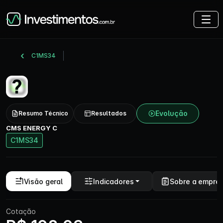
C1MS34
Evolução
Resumo Técnico
Resultados
CMS ENERGY C
C1MS34
Visão geral
Indicadores
Sobre a empre
Cotação