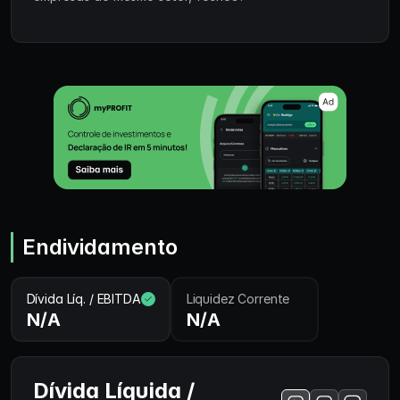
Endividamento
Dívida Líq. / EBITDA
Liquidez Corrente
N/A
N/A
Dívida Líquida /