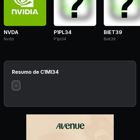
NVDA
P1PL34
BIET39
Nvda
P1pl34
Biet39
Resumo de C1MI34
-