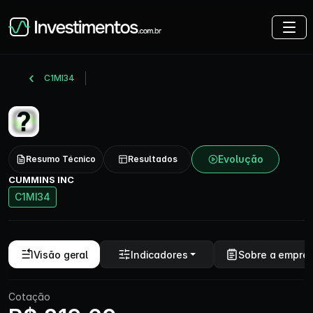
C1MI34
Evolução
Resumo Técnico
Resultados
CUMMINS INC
C1MI34
Visão geral
Indicadores
Sobre a empre
Cotação