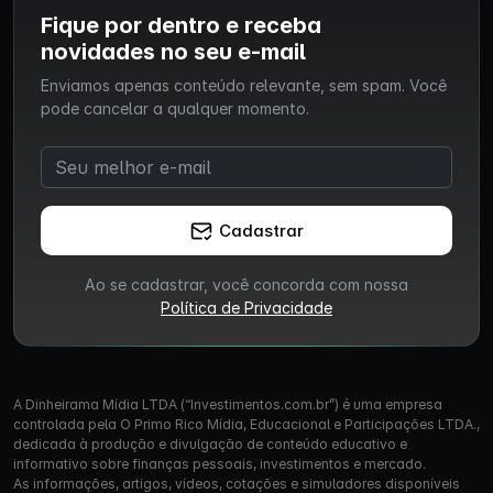
Fique por dentro e receba
novidades no seu e-mail
Enviamos apenas conteúdo relevante, sem spam. Você
pode cancelar a qualquer momento.
Cadastrar
Ao se cadastrar, você concorda com nossa
Política de Privacidade
A Dinheirama Mídia LTDA (“Investimentos.com.br”) é uma empresa
controlada pela O Primo Rico Mídia, Educacional e Participações LTDA.,
dedicada à produção e divulgação de conteúdo educativo e
informativo sobre finanças pessoais, investimentos e mercado.
As informações, artigos, vídeos, cotações e simuladores disponíveis