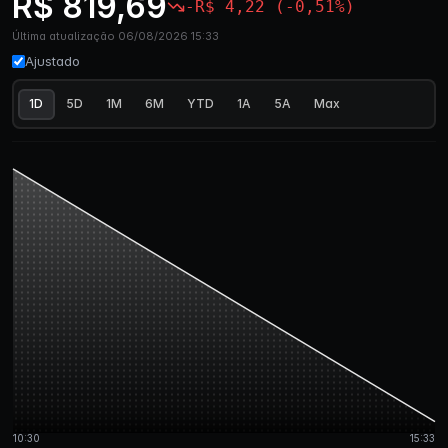
R$ 819,69
-R$ 4,22 (-0,51%)
Última atualização 06/08/2026 15:33
Ajustado
1D
5D
1M
6M
YTD
1A
5A
Max